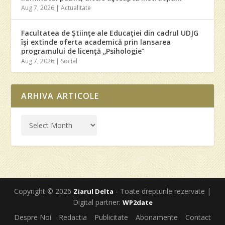
Aug 7, 2026
|
Actualitate
Facultatea de Ştiinţe ale Educaţiei din cadrul UDJG
îşi extinde oferta academică prin lansarea
programului de licenţă „Psihologie”
Aug 7, 2026
|
Social
ARHIVA ARTICOLE
Copyright © 2026
- Toate drepturile rezervate |
Ziarul Delta
Digital partner:
WP2date
Despre Noi
Redactia
Publicitate
Abonamente
Contact