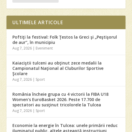
ULTIMELE ARTICOLE
Poftiţi la festival: Folk Ţestos la Greci şi „Peştişorul
de aur”, în municipiu
Aug 7, 2026
|
Eveniment
Kaiaciştii tulceni au obţinut zece medalii la
Campionatul Naţional al Cluburilor Sportive
Şcolare
Aug 7, 2026
|
Sport
România încheie grupa cu 4 victorii la FIBA U18
Women’s EuroBasket 2026. Peste 17.700 de
spectatori au susţinut tricolorele la Tulcea
Aug 7, 2026
|
Sport
Economie la energie în Tulcea: unele primării reduc
iluminatul public, altele aşteaptă instrucţiuni