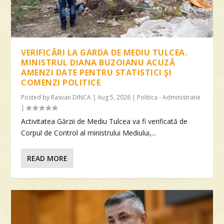
VERIFICĂRI LA GARDA DE MEDIU TULCEA.
MINISTRUL DIANA BUZOIANU ACUZĂ
AMENZI DATE PENTRU STATISTICI ŞI
COMENZI POLITICE
Posted by
Rasvan DINCA
|
Aug 5, 2026
|
Politica - Administratie
|
Activitatea Gărzii de Mediu Tulcea va fi verificată de
Corpul de Control al ministrului Mediului,...
READ MORE