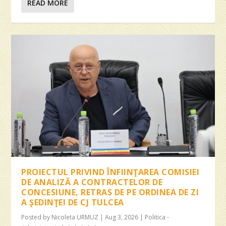
READ MORE
PROIECTUL PRIVIND ÎNFIINŢAREA COMISIEI
DE ANALIZĂ A CONTRACTELOR DE
CONCESIUNE, RETRAS DE PE ORDINEA DE ZI
A ŞEDINŢEI DE CJ TULCEA
Posted by
Nicoleta URMUZ
|
Aug 3, 2026
|
Politica -