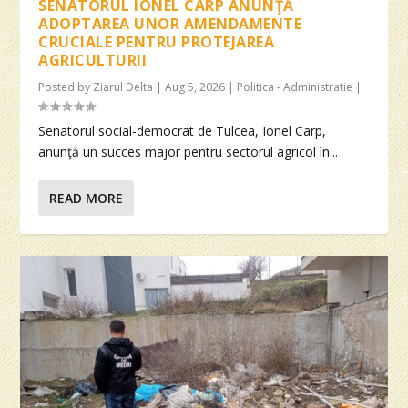
SENATORUL IONEL CARP ANUNŢĂ
ADOPTAREA UNOR AMENDAMENTE
CRUCIALE PENTRU PROTEJAREA
AGRICULTURII
Posted by
Ziarul Delta
|
Aug 5, 2026
|
Politica - Administratie
|
Senatorul social-democrat de Tulcea, Ionel Carp,
anunţă un succes major pentru sectorul agricol în...
READ MORE