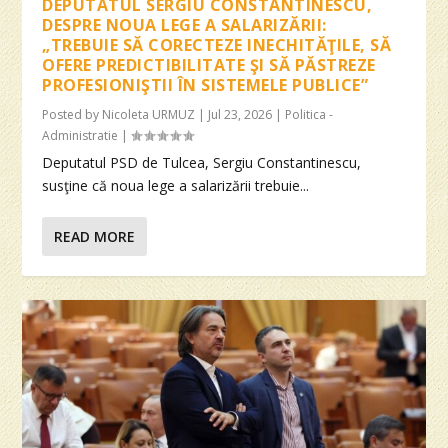
DEPUTATUL SERGIU CONSTANTINESCU,
DESPRE NOUA LEGE A SALARIZĂRII:
„TREBUIE SĂ CORECTEZE INECHITĂŢILE, SĂ
OFERE PREDICTIBILITATE ŞI SĂ PĂSTREZE
PROFESIONIŞTII ÎN SISTEMELE PUBLICE”
Posted by
Nicoleta URMUZ
|
Jul 23, 2026
|
Politica -
Administratie
|
Deputatul PSD de Tulcea, Sergiu Constantinescu,
susţine că noua lege a salarizării trebuie...
READ MORE