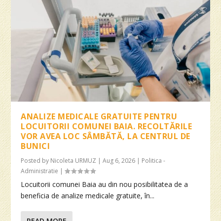
ANALIZE MEDICALE GRATUITE PENTRU
LOCUITORII COMUNEI BAIA. RECOLTĂRILE
VOR AVEA LOC SÂMBĂTĂ, LA CENTRUL DE
BUNICI
Posted by
Nicoleta URMUZ
|
Aug 6, 2026
|
Politica -
Administratie
|
Locuitorii comunei Baia au din nou posibilitatea de a
beneficia de analize medicale gratuite, în...
READ MORE