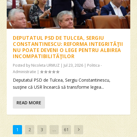
DEPUTATUL PSD DE TULCEA, SERGIU
CONSTANTINESCU: REFORMA INTEGRITĂŢII
NU POATE DEVENI O LEGE PENTRU ALBIREA
INCOMPATIBILITĂŢILOR
Posted by
Nicoleta URMUZ
|
Jul 23, 2026
|
Politica -
Administratie
|
Deputatul PSD de Tulcea, Sergiu Constantinescu,
susţine că USR încearcă să transforme legea...
READ MORE
1
2
3
…
61