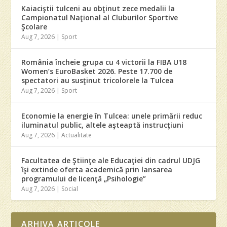
Kaiaciştii tulceni au obţinut zece medalii la
Campionatul Naţional al Cluburilor Sportive
Şcolare
Aug 7, 2026
|
Sport
România încheie grupa cu 4 victorii la FIBA U18
Women’s EuroBasket 2026. Peste 17.700 de
spectatori au susţinut tricolorele la Tulcea
Aug 7, 2026
|
Sport
Economie la energie în Tulcea: unele primării reduc
iluminatul public, altele aşteaptă instrucţiuni
Aug 7, 2026
|
Actualitate
Facultatea de Ştiinţe ale Educaţiei din cadrul UDJG
îşi extinde oferta academică prin lansarea
programului de licenţă „Psihologie”
Aug 7, 2026
|
Social
ARHIVA ARTICOLE