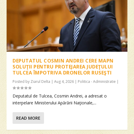
DEPUTATUL COSMIN ANDREI CERE MAPN
SOLUŢII PENTRU PROTEJAREA JUDEŢULUI
TULCEA ÎMPOTRIVA DRONELOR RUSEŞTI
Posted by
Ziarul Delta
|
Aug 4, 2026
|
Politica - Administratie
|
Deputatul de Tulcea, Cosmin Andrei, a adresat o
interpelare Ministerului Apărării Naţionale,...
READ MORE