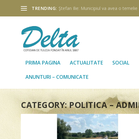
TRENDING:
Ştefan Ilie: Municipiul va avea o temelie ş
PRIMA PAGINA
ACTUALITATE
SOCIAL
ANUNTURI – COMUNICATE
CATEGORY:
POLITICA – ADMI