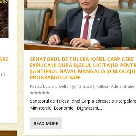
ARE
SENATORUL DE TULCEA IONEL CARP CERE
EXPLICAŢII DUPĂ EŞECUL LICITAŢIEI PENT
ŞANTIERUL NAVAL MANGALIA ŞI BLOCAJU
ie
|
PROGRAMULUI SAFE
Posted by
Ziarul Delta
|
Jul 13, 2026
|
Politica - Administratie
Senatorul de Tulcea Ionel Carp a adresat o interpelar
Ministerului Economiei, Digitalizării,...
READ MORE