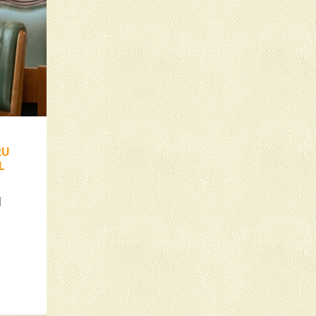
RU
L
|
e