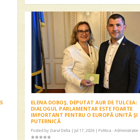
S
ELENA DOBOŞ, DEPUTAT AUR DE TULCEA:
DIALOGUL PARLAMENTAR ESTE FOARTE
IMPORTANT PENTRU O EUROPĂ UNITĂ ŞI
PUTERNICĂ
Posted by
Ziarul Delta
|
Jul 17, 2026
|
Politica - Administratie