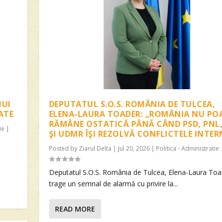
NUI
DEPUTATUL S.O.S. ROMÂNIA DE TULCEA,
ATE
ELENA-LAURA TOADER: „ROMÂNIA NU PO
RĂMÂNE OSTATICĂ PÂNĂ CÂND PSD, PNL,
ie
|
ŞI UDMR ÎŞI REZOLVĂ CONFLICTELE INTER
Posted by
Ziarul Delta
|
Jul 20, 2026
|
Politica - Administratie
Deputatul S.O.S. România de Tulcea, Elena-Laura Toa
trage un semnal de alarmă cu privire la...
READ MORE