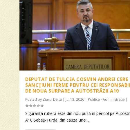
DEPUTAT DE TULCEA COSMIN ANDREI CERE
SANCŢIUNI FERME PENTRU CEI RESPONSABI
DE NOUA SURPARE A AUTOSTRĂZII A10
Posted by
Ziarul Delta
|
Jul 13, 2026
|
Politica - Administratie
|
Siguranţa rutieră este din nou pusă în pericol pe Autost
A10 Sebeş-Turda, din cauza unei...