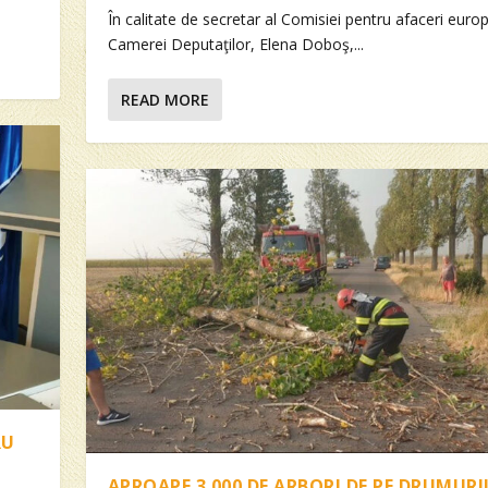
În calitate de secretar al Comisiei pentru afaceri euro
Camerei Deputaţilor, Elena Doboş,...
READ MORE
RU
APROAPE 3.000 DE ARBORI DE PE DRUMURI