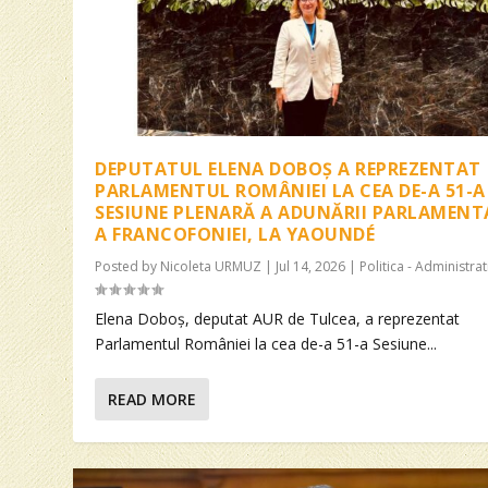
DEPUTATUL ELENA DOBOȘ A REPREZENTAT
PARLAMENTUL ROMÂNIEI LA CEA DE-A 51-A
SESIUNE PLENARĂ A ADUNĂRII PARLAMENT
A FRANCOFONIEI, LA YAOUNDÉ
Posted by
Nicoleta URMUZ
|
Jul 14, 2026
|
Politica - Administrat
Elena Doboș, deputat AUR de Tulcea, a reprezentat
Parlamentul României la cea de-a 51-a Sesiune...
READ MORE