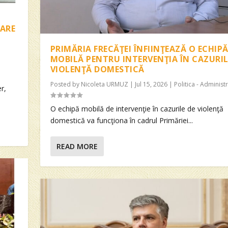
CARE
PRIMĂRIA FRECĂŢEI ÎNFIINŢEAZĂ O ECHIP
MOBILĂ PENTRU INTERVENŢIA ÎN CAZURIL
VIOLENŢĂ DOMESTICĂ
Posted by
Nicoleta URMUZ
|
Jul 15, 2026
|
Politica - Administr
r,
O echipă mobilă de intervenţie în cazurile de violenţă
domestică va funcţiona în cadrul Primăriei...
READ MORE