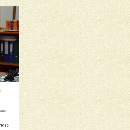
I
atie
|
 masa