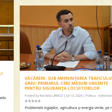
LI
VĂCĂRENI, SUB AMENINŢAREA TRAFICULU
GREU: PRIMARUL CERE MĂSURI URGENTE
PENTRU SIGURANŢA LOCUITORILOR
Posted by
Nicoleta URMUZ
|
Jul 13, 2026
|
Politica - Administr
rada
Problemele irigaţiilor, agricultura şi energia verde, pe