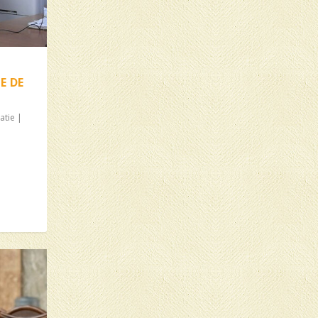
Ă
E DE
atie
|