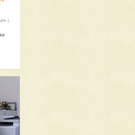
E
atie
|
lor