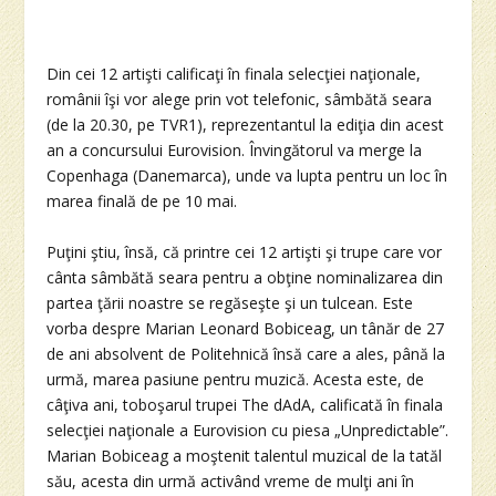
Din cei 12 artişti calificaţi în finala selecţiei naţionale,
românii îşi vor alege prin vot telefonic, sâmbătă seara
(de la 20.30, pe TVR1), reprezentantul la ediţia din acest
an a concursului Eurovision. Învingătorul va merge la
Copenhaga (Danemarca), unde va lupta pentru un loc în
marea finală de pe 10 mai.
Puţini ştiu, însă, că printre cei 12 artişti şi trupe care vor
cânta sâmbătă seara pentru a obţine nominalizarea din
partea ţării noastre se regăseşte şi un tulcean. Este
vorba despre Marian Leonard Bobiceag, un tânăr de 27
de ani absolvent de Politehnică însă care a ales, până la
urmă, marea pasiune pentru muzică. Acesta este, de
câţiva ani, toboşarul trupei The dAdA, calificată în finala
selecţiei naţionale a Eurovision cu piesa „Unpredictable”.
Marian Bobiceag a moştenit talentul muzical de la tatăl
său, acesta din urmă activând vreme de mulţi ani în