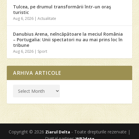
Tulcea, pe drumul transformării într-un oraş
turistic
Aug 6, 2026
|
Actualitate
Danubius Arena, neîncăpătoare la meciul România
– Portugalia: Unii spectatori nu au mai prins loc în
tribune
Aug 6, 2026
|
Sport
ARHIVA ARTICOLE
Copyright © 2026
- Toate drepturile rezervate |
Ziarul Delta
Digital partner:
WP2date