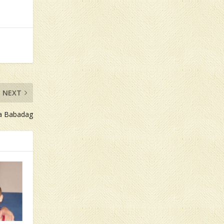
NEXT
 la Babadag