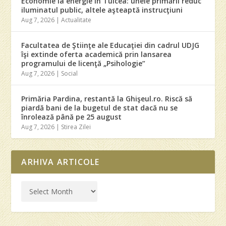
Economie la energie în Tulcea: unele primării reduc
iluminatul public, altele aşteaptă instrucţiuni
Aug 7, 2026
|
Actualitate
Facultatea de Ştiinţe ale Educaţiei din cadrul UDJG
îşi extinde oferta academică prin lansarea
programului de licenţă „Psihologie”
Aug 7, 2026
|
Social
Primăria Pardina, restantă la Ghişeul.ro. Riscă să
piardă bani de la bugetul de stat dacă nu se
înrolează până pe 25 august
Aug 7, 2026
|
Stirea Zilei
ARHIVA ARTICOLE