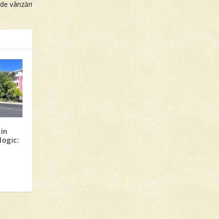
 de vânzări
din
logic:
i