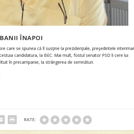
 BANII ÎNAPOI
pre care se spunea că îl susţine la prezidenţiale, preşedintele interima
cestuia candidatura, la BEC. Mai mult, fostul senator PSD îi cere lui
tuit în precampanie, la strângerea de semnături.
A
RATE: