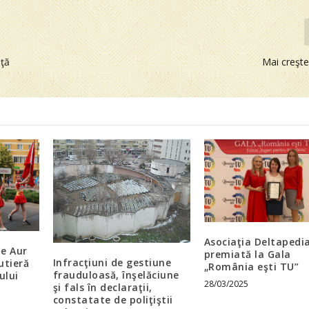
nţă
Mai creşt
Asociaţia Deltapedia
de Aur
premiată la Gala
Infracţiuni de gestiune
utieră
„România eşti TU”
frauduloasă, înşelăciune
ului
28/03/2025
şi fals în declaraţii,
constatate de poliţiştii