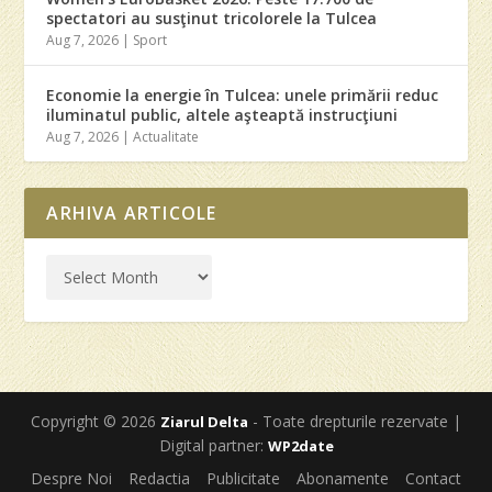
spectatori au susţinut tricolorele la Tulcea
Aug 7, 2026
|
Sport
Economie la energie în Tulcea: unele primării reduc
iluminatul public, altele aşteaptă instrucţiuni
Aug 7, 2026
|
Actualitate
ARHIVA ARTICOLE
Copyright © 2026
- Toate drepturile rezervate |
Ziarul Delta
Digital partner:
WP2date
Despre Noi
Redactia
Publicitate
Abonamente
Contact