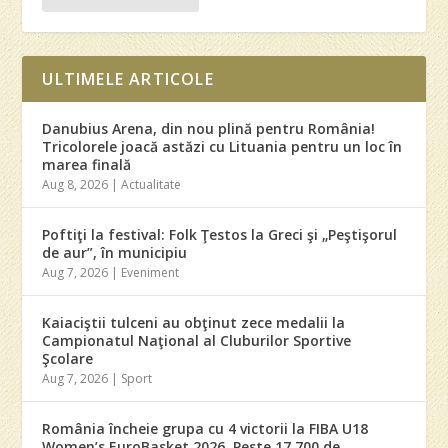
ULTIMELE ARTICOLE
Danubius Arena, din nou plină pentru România!
Tricolorele joacă astăzi cu Lituania pentru un loc în
marea finală
Aug 8, 2026
|
Actualitate
Poftiţi la festival: Folk Ţestos la Greci şi „Peştişorul
de aur”, în municipiu
Aug 7, 2026
|
Eveniment
Kaiaciştii tulceni au obţinut zece medalii la
Campionatul Naţional al Cluburilor Sportive
Şcolare
Aug 7, 2026
|
Sport
România încheie grupa cu 4 victorii la FIBA U18
Women’s EuroBasket 2026. Peste 17.700 de