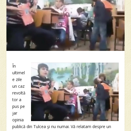
În
ultimel
e zile
un caz
revoltă
tor a
pus pe
jar
opinia
publică din Tulcea şi nu numai. Vă relatam despre un