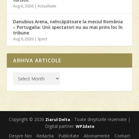
Aug 6, 2026
|
Actualitate
Danubius Arena, neîncăpătoare la meciul România
– Portugalia: Unii spectatori nu au mai prins loc în
tribune
Aug 6, 2026
|
Sport
ARHIVA ARTICOLE
Copyright © 2026
- Toate drepturile rezervate |
Ziarul Delta
Digital partner:
WP2date
Despre Noi
Redactia
Publicitate
Abonamente
Contact