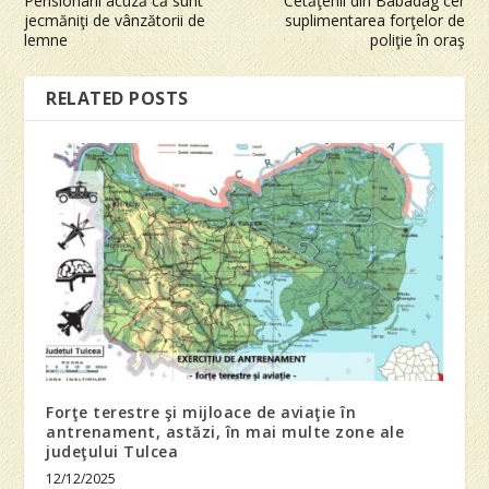
Pensionarii acuză că sunt
Cetăţenii din Babadag cer
jecmăniţi de vânzătorii de
suplimentarea forţelor de
lemne
poliţie în oraş
RELATED POSTS
Forţe terestre şi mijloace de aviaţie în
antrenament, astăzi, în mai multe zone ale
judeţului Tulcea
12/12/2025