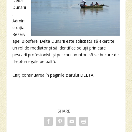
Delta
Dunării
.
Admini
straţia
Rezerv
aţiei Biosferei Delta Dunării este solicitată să exercite
un rol de mediator şi să identifice soluţii prin care
pescarii profesionişti şi pescarii amatori să se bucure de
drepturi egale pe baltă.
Citiţi continuarea în paginile ziarului DELTA.
SHARE: