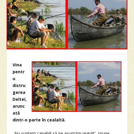
Vina
pentr
u
distru
gerea
Deltei,
arunc
ată
dintr-o parte în cealaltă.
„Nu suntem capabili să ne asumăm reguli!”, spune