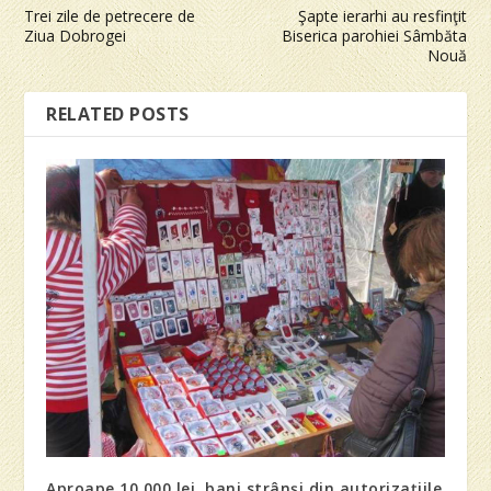
Trei zile de petrecere de
Şapte ierarhi au resfinţit
Ziua Dobrogei
Biserica parohiei Sâmbăta
Nouă
RELATED POSTS
Aproape 10.000 lei, bani strânşi din autorizaţiile