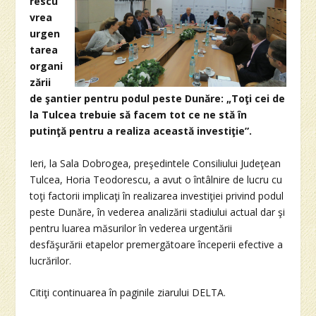
rescu
vrea
urgen
tarea
organi
zării
de şantier pentru podul peste Dunăre: „Toţi cei de
la Tulcea trebuie să facem tot ce ne stă în
putinţă pentru a realiza această investiţie”.
Ieri, la Sala Dobrogea, preşedintele Consiliului Judeţean
Tulcea, Horia Teodorescu, a avut o întâlnire de lucru cu
toţi factorii implicaţi în realizarea investiţiei privind podul
peste Dunăre, în vederea analizării stadiului actual dar şi
pentru luarea măsurilor în vederea urgentării
desfăşurării etapelor premergătoare începerii efective a
lucrărilor.
Citiţi continuarea în paginile ziarului DELTA.