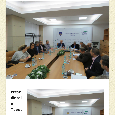
Preşe
dintel
e
Teodo