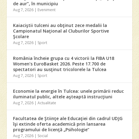
de aur”, în municipiu
Aug 7, 2026
|
Eveniment
Kaiaciştii tulceni au obţinut zece medalii la
Campionatul Naţional al Cluburilor Sportive
Şcolare
Aug 7, 2026
|
Sport
România încheie grupa cu 4 victorii la FIBA U18
Women’s EuroBasket 2026. Peste 17.700 de
spectatori au susţinut tricolorele la Tulcea
Aug 7, 2026
|
Sport
Economie la energie în Tulcea: unele primării reduc
iluminatul public, altele aşteaptă instrucţiuni
Aug 7, 2026
|
Actualitate
Facultatea de Ştiinţe ale Educaţiei din cadrul UDJG
îşi extinde oferta academică prin lansarea
programului de licenţă „Psihologie”
Aug 7, 2026
|
Social