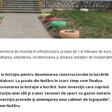
eficia de investiţii în infrastructura şcolară de 1,8 milioane de euro
abilitarea, extinderea, modernizarea şi dotarea unităţilor de învăţămân
a licitaţie pentru desemnarea constructorului la lucrările
 Malcoci. La şcoala din Nufăru în scurt timp vom finaliza
coaterea la licitaţie a lucrării. Sunt investiţii care cuprind
ucţia unei săli şi a unor terenuri de sport cu gazon sintetic
investiţia prevede şi amenajarea unui cabinet de logopedie”,
nei Nufăru.