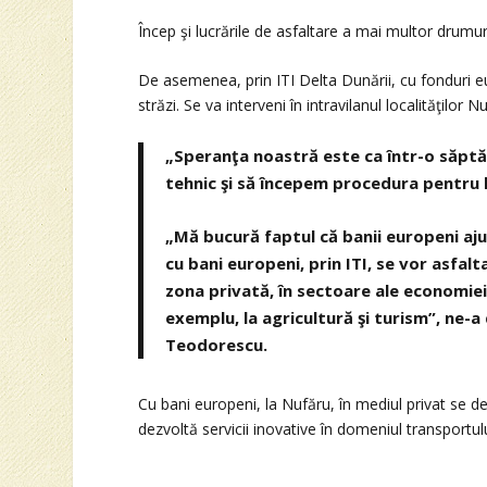
Încep şi lucrările de asfaltare a mai multor drum
De asemenea, prin ITI Delta Dunării, cu fonduri e
străzi. Se va interveni în intravilanul localităţilor N
„Speranţa noastră este ca într-o săptăm
tehnic şi să începem procedura pentru li
„Mă bucură faptul că banii europeni aju
cu bani europeni, prin ITI, se vor asfal
zona privată, în sectoare ale economiei
exemplu, la agricultură şi turism”, ne-a
Teodorescu.
Cu bani europeni, la Nufăru, în mediul privat se d
dezvoltă servicii inovative în domeniul transportu