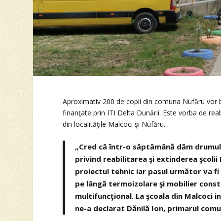
Aproximativ 200 de copii din comuna Nufăru vor ben
finanţate prin ITI Delta Dunării. Este vorba de re
din localităţile Malcoci şi Nufăru.
„Cred că într-o săptămână dăm drumul l
privind reabilitarea şi extinderea şcolii
proiectul tehnic iar pasul următor va fi s
pe lângă termoizolare şi mobilier constr
multifuncţional. La şcoala din Malcoci 
ne-a declarat Dănilă Ion, primarul comu