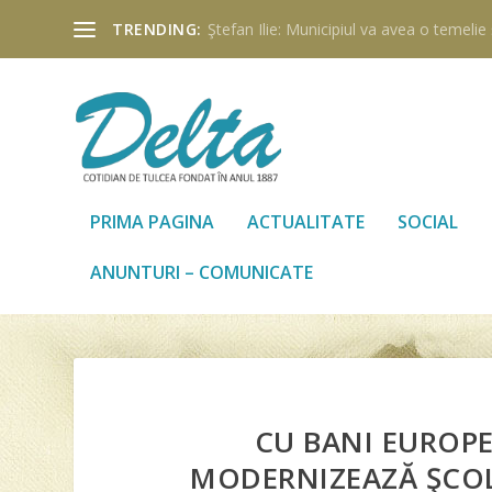
TRENDING:
Ştefan Ilie: Municipiul va avea o temelie ş
PRIMA PAGINA
ACTUALITATE
SOCIAL
ANUNTURI – COMUNICATE
CU BANI EUROPEN
MODERNIZEAZĂ ŞCOLI