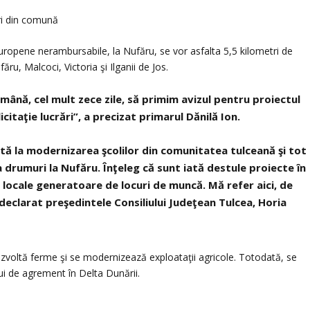
uri din comună
uropene nerambursabile, la Nufăru, se vor asfalta 5,5 kilometri de
ufăru, Malcoci, Victoria şi Ilganii de Jos.
ână, cel mult zece zile, să primim avizul pentru proiectul
citaţie lucrări”, a precizat primarul Dănilă Ion.
tă la modernizarea şcolilor din comunitatea tulceană şi tot
ta drumuri la Nufăru. Înţeleg că sunt iată destule proiecte în
 locale generatoare de locuri de muncă. Mă refer aici, de
 declarat preşedintele Consiliului Judeţean Tulcea, Horia
ezvoltă ferme şi se modernizează exploataţii agricole. Totodată, se
lui de agrement în Delta Dunării.