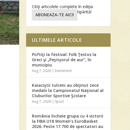
Citiţi articolele complete în ediţia
tipărită!
ABONEAZA-TE AICI!
ULTIMELE ARTICOLE
Poftiţi la festival: Folk Ţestos la
,
Greci şi „Peştişorul de aur”, în
municipiu
t
Aug 7, 2026
|
Eveniment
Kaiaciştii tulceni au obţinut zece
medalii la Campionatul Naţional al
Cluburilor Sportive Şcolare
Aug 7, 2026
|
Sport
România încheie grupa cu 4 victorii
la FIBA U18 Women’s EuroBasket
2026. Peste 17.700 de spectatori au