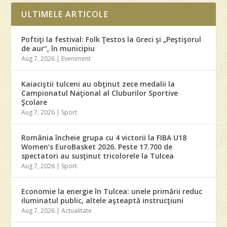
ULTIMELE ARTICOLE
Poftiţi la festival: Folk Ţestos la Greci şi „Peştişorul
de aur”, în municipiu
Aug 7, 2026
|
Eveniment
Kaiaciştii tulceni au obţinut zece medalii la
Campionatul Naţional al Cluburilor Sportive
Şcolare
Aug 7, 2026
|
Sport
România încheie grupa cu 4 victorii la FIBA U18
Women’s EuroBasket 2026. Peste 17.700 de
spectatori au susţinut tricolorele la Tulcea
Aug 7, 2026
|
Sport
Economie la energie în Tulcea: unele primării reduc
iluminatul public, altele aşteaptă instrucţiuni
Aug 7, 2026
|
Actualitate