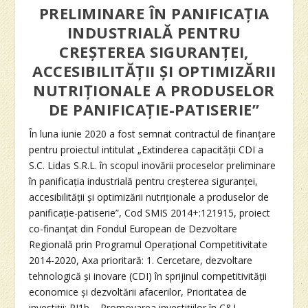
PRELIMINARE ÎN PANIFICAȚIA
INDUSTRIALĂ PENTRU
CREȘTEREA SIGURANȚEI,
ACCESIBILITĂȚII ȘI OPTIMIZĂRII
NUTRIȚIONALE A PRODUSELOR
DE PANIFICAȚIE-PATISERIE”
În luna iunie 2020 a fost semnat contractul de finanțare
pentru proiectul intitulat „Extinderea capacității CDI a
S.C. Lidas S.R.L. în scopul inovării proceselor preliminare
în panificația industrială pentru creșterea siguranței,
accesibilității și optimizării nutriționale a produselor de
panificație-patiserie”, Cod SMIS 2014+:121915, proiect
co-finanţat din Fondul European de Dezvoltare
Regională prin Programul Operațional Competitivitate
2014-2020, Axa prioritară: 1. Cercetare, dezvoltare
tehnologică și inovare (CDI) în sprijinul competitivității
economice și dezvoltării afacerilor, Prioritatea de
investiții: PI1b – Promovarea investițiilor în C&I,