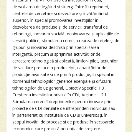
dezvoltarea de legături și sinergii între întreprinderi,
centrele de cercetare și dezvoltare și învățământul
superior, în special promovarea investițiilor în
dezvoltarea de produse și de servicii, transferul de
tehnologii, inovarea socială, ecoinovarea și aplicațiile de
servicii publice, stimularea cererii, crearea de rețele și de
grupuri și inovarea deschisă prin specializarea
inteligentă, precum și sprijinirea activităților de
cercetare tehnologică și aplicată, liniilor- pilot, acțiunilor
de validare precoce a produselor, capacităților de
producție avansate și de primă producție, în special în
domeniul tehnologiilor generice esențiale și difuzării
tehnologiilor de uz general, Obiectiv Specific: 1.3
Creșterea investițiilor private în CDI, Acțiune: 1.2.1
Stimularea cererii întreprinderilor pentru inovare prin
proiecte de CDI derulate de întreprinderi individual sau
în parteneriat cu institutele de CD și universități, în
scopul inovării de procese și de produse în sectoarele
economice care prezintă potențial de creștere.