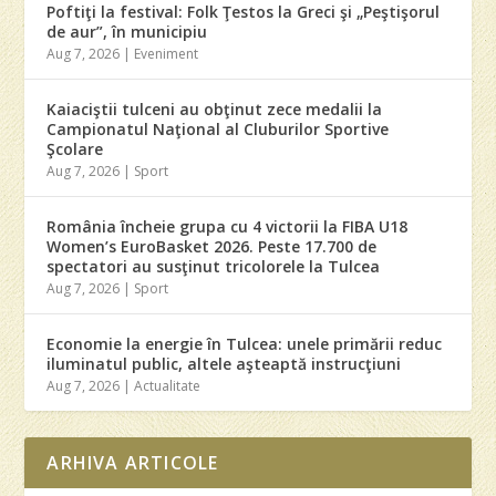
Poftiţi la festival: Folk Ţestos la Greci şi „Peştişorul
de aur”, în municipiu
Aug 7, 2026
|
Eveniment
Kaiaciştii tulceni au obţinut zece medalii la
Campionatul Naţional al Cluburilor Sportive
Şcolare
Aug 7, 2026
|
Sport
România încheie grupa cu 4 victorii la FIBA U18
Women’s EuroBasket 2026. Peste 17.700 de
spectatori au susţinut tricolorele la Tulcea
Aug 7, 2026
|
Sport
Economie la energie în Tulcea: unele primării reduc
iluminatul public, altele aşteaptă instrucţiuni
Aug 7, 2026
|
Actualitate
ARHIVA ARTICOLE