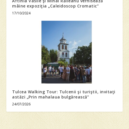
Aftinia Vasile şi Mihai Răileanu vernisează
mâine expoziţia „Caleidoscop Cromatic”
17/10/2024
Tulcea Walking Tour: Tulcenii şi turiştii, invitaţi
astăzi „Prin mahalaua bulgărească”
24/07/2026