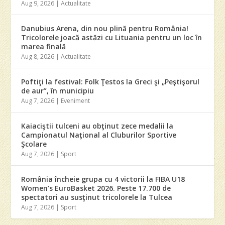
Aug 9, 2026
|
Actualitate
Danubius Arena, din nou plină pentru România!
Tricolorele joacă astăzi cu Lituania pentru un loc în
marea finală
Aug 8, 2026
|
Actualitate
Poftiţi la festival: Folk Ţestos la Greci şi „Peştişorul
de aur”, în municipiu
Aug 7, 2026
|
Eveniment
Kaiaciştii tulceni au obţinut zece medalii la
Campionatul Naţional al Cluburilor Sportive
Şcolare
Aug 7, 2026
|
Sport
România încheie grupa cu 4 victorii la FIBA U18
Women’s EuroBasket 2026. Peste 17.700 de
spectatori au susţinut tricolorele la Tulcea
Aug 7, 2026
|
Sport