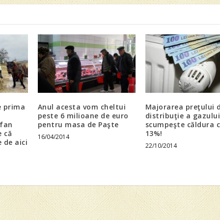
e prima
Anul acesta vom cheltui
Majorarea preţului 
peste 6 milioane de euro
distribuţie a gazulu
efan
pentru masa de Paşte
scumpeşte căldura 
e că
13%!
16/04/2014
 de aici
22/10/2014