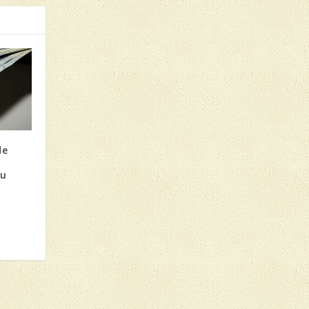
de
i
cu