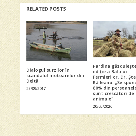
RELATED POSTS
Pardina găzduieşt
Dialogul surzilor în
ediţie a Balului
scandalul motoarelor din
Fermierilor. Dr. Şt
Deltă
Răileanu: „Se spun
80% din persoanele
27/09/2017
sunt crescători de
animale”
20/05/2026