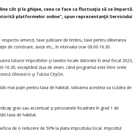
ine cât şi la ghişee, ceea ce face ca fluctuaţia să se împartă
atorită platformelor online”, spun reprezentanţii Serviciului
, respectiv amenzi, taxe judiciare de timbru, taxe pentru eliberarea
ţie de construire, avize etc., în intervalul orar 08.00-16.30.
area tuturor impozitelor şi taxelor locale datorate în anul fiscal 2023
.00-16.30, exceptând ziua de vineri, când programul este între orele
ronică Ghiseul.ro şi Tulcea CityOn.
plăti mai puţin pentru taxa de habitat. Valoarea acesteia va scădea de
ndicap grav sau accentuat şi persoanele încadrate în grad 1 de
lăti taxa de habitat.
ficia de o reducere de 50% la plata impozitului local. Impozitul