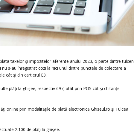
a plata taxelor şi impozitelor aferente anului 2023, o parte dintre tulcen
i nu s-au înregistrat cozi la nici unul dintre punctele de colectare a
le cât şi din cartierul E3.
lte plăţi la ghişee, respectiv 697, atât prin POS cât şi chitanţe
ăţi online prin modalităţile de plată electronică Ghiseul.ro şi Tulcea
ctuate 2.100 de plăţi la ghişee.