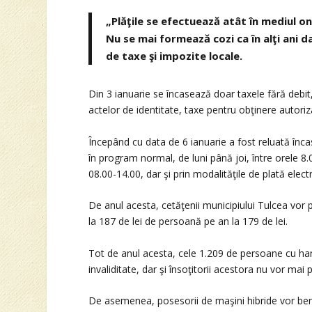
„Plăţile se efectuează atât în mediul onl
Nu se mai formează cozi ca în alţi ani d
de taxe şi impozite locale.
Din 3 ianuarie se încasează doar taxele fără debit
actelor de identitate, taxe pentru obţinere autoriza
Începând cu data de 6 ianuarie a fost reluată încas
în program normal, de luni până joi, între orele 8
08.00-14.00, dar şi prin modalităţile de plată elect
De anul acesta, cetăţenii municipiului Tulcea vor 
la 187 de lei de persoană pe an la 179 de lei.
Tot de anul acesta, cele 1.209 de persoane cu ha
invaliditate, dar şi însoţitorii acestora nu vor mai p
De asemenea, posesorii de maşini hibride vor bene