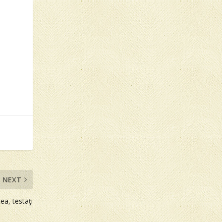
ă
NEXT
ea, testaţi