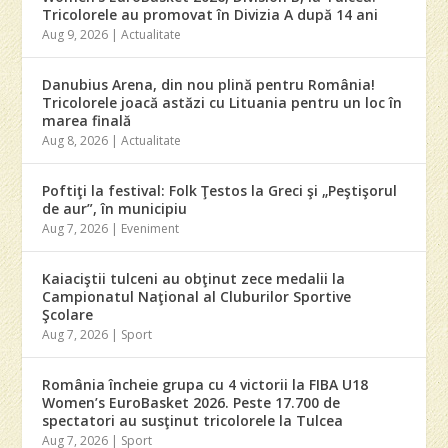
Tricolorele au promovat în Divizia A după 14 ani
Aug 9, 2026
|
Actualitate
Danubius Arena, din nou plină pentru România!
Tricolorele joacă astăzi cu Lituania pentru un loc în
marea finală
Aug 8, 2026
|
Actualitate
Poftiţi la festival: Folk Ţestos la Greci şi „Peştişorul
de aur”, în municipiu
Aug 7, 2026
|
Eveniment
Kaiaciştii tulceni au obţinut zece medalii la
Campionatul Naţional al Cluburilor Sportive
Şcolare
Aug 7, 2026
|
Sport
România încheie grupa cu 4 victorii la FIBA U18
Women’s EuroBasket 2026. Peste 17.700 de
spectatori au susţinut tricolorele la Tulcea
Aug 7, 2026
|
Sport