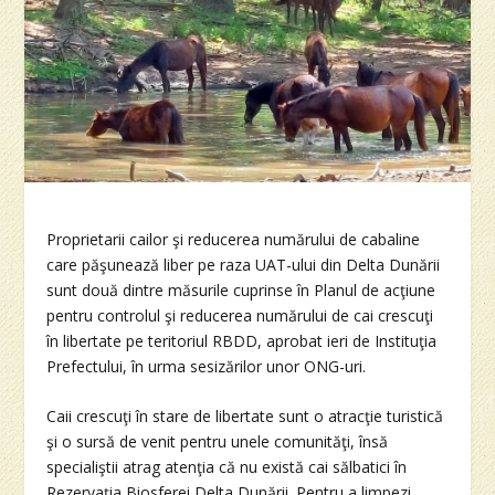
Proprietarii cailor şi reducerea numărului de cabaline
care păşunează liber pe raza UAT-ului din Delta Dunării
sunt două dintre măsurile cuprinse în Planul de acţiune
pentru controlul şi reducerea numărului de cai crescuţi
în libertate pe teritoriul RBDD, aprobat ieri de Instituţia
Prefectului, în urma sesizărilor unor ONG-uri.
Caii crescuţi în stare de libertate sunt o atracţie turistică
şi o sursă de venit pentru unele comunităţi, însă
specialiştii atrag atenţia că nu există cai sălbatici în
Rezervaţia Biosferei Delta Dunării. Pentru a limpezi