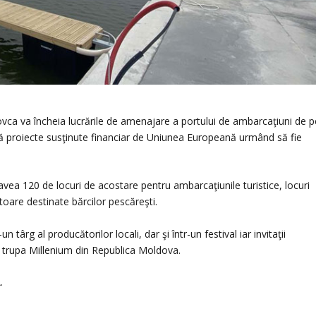
ilovca va încheia lucrările de amenajare a portului de ambarcaţiuni de p
două proiecte susţinute financiar de Uniunea Europeană urmând să fie
vea 120 de locuri de acostare pentru ambarcaţiunile turistice, locuri
toare destinate bărcilor pescăreşti.
 târg al producătorilor locali, dar şi într-un festival iar invitaţii
şi trupa Millenium din Republica Moldova.
.