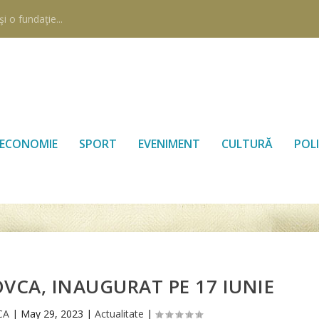
i o fundaţie...
ECONOMIE
SPORT
EVENIMENT
CULTURĂ
POLI
OVCA, INAUGURAT PE 17 IUNIE
CA
|
May 29, 2023
|
Actualitate
|