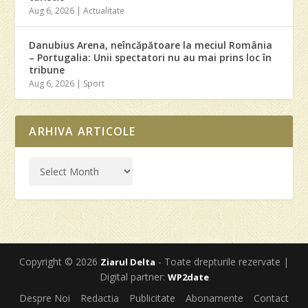
Aug 6, 2026
|
Actualitate
Danubius Arena, neîncăpătoare la meciul România
– Portugalia: Unii spectatori nu au mai prins loc în
tribune
Aug 6, 2026
|
Sport
ARHIVA ARTICOLE
Copyright © 2026
- Toate drepturile rezervate |
Ziarul Delta
Digital partner:
WP2date
Despre Noi
Redactia
Publicitate
Abonamente
Contact