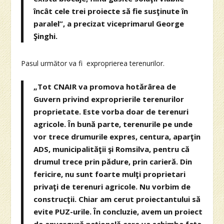
încât cele trei proiecte să fie susţinute în
paralel”, a precizat viceprimarul George
Şinghi.
Pasul următor va fi exproprierea terenurilor.
„Tot CNAIR va promova hotărârea de
Guvern privind exproprierile terenurilor
proprietate. Este vorba doar de terenuri
agricole. În bună parte, terenurile pe unde
vor trece drumurile expres, centura, aparţin
ADS, municipalităţii şi Romsilva, pentru că
drumul trece prin pădure, prin carieră. Din
fericire, nu sunt foarte mulţi proprietari
privaţi de terenuri agricole. Nu vorbim de
construcţii. Chiar am cerut proiectantului să
evite PUZ-urile. În concluzie, avem un proiect
de anvergură naţională care va schimba faţa