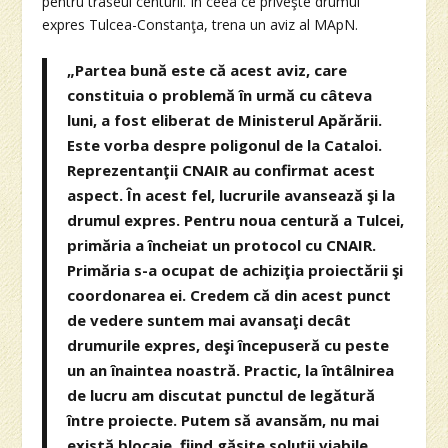
pentru traseul centurii. În ceea ce priveşte drumul
expres Tulcea-Constanţa, trena un aviz al MApN.
„Partea bună este că acest aviz, care
constituia o problemă în urmă cu câteva
luni, a fost eliberat de Ministerul Apărării.
Este vorba despre poligonul de la Cataloi.
Reprezentanţii CNAIR au confirmat acest
aspect. În acest fel, lucrurile avansează şi la
drumul expres. Pentru noua centură a Tulcei,
primăria a încheiat un protocol cu CNAIR.
Primăria s-a ocupat de achiziţia proiectării şi
coordonarea ei. Credem că din acest punct
de vedere suntem mai avansaţi decât
drumurile expres, deşi începuseră cu peste
un an înaintea noastră. Practic, la întâlnirea
de lucru am discutat punctul de legătură
între proiecte. Putem să avansăm, nu mai
există blocaje, fiind găsite soluţii viabile