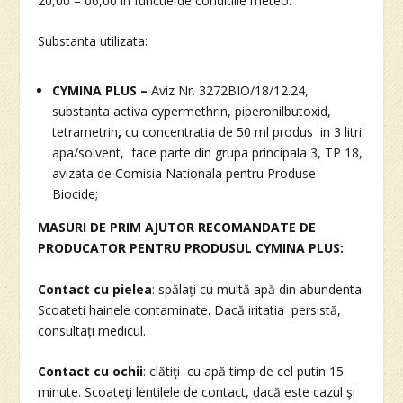
20,00 – 06,00 in functie de conditiile meteo.
Substanta utilizata:
CYMINA PLUS –
Aviz Nr. 3272BIO/18/12.24,
substanta activa cypermethrin, piperonilbutoxid,
tetrametrin
,
cu concentratia de 50 ml produs in 3 litri
apa/solvent, face parte din grupa principala 3, TP 18,
avizata de Comisia Nationala pentru Produse
Biocide;
MASURI DE PRIM AJUTOR RECOMANDATE DE
PRODUCATOR PENTRU PRODUSUL CYMINA PLUS:
Contact cu pielea
: spălați cu multă apă din abundenta.
Scoateti hainele contaminate. Dacă iritatia persistă,
consultați medicul.
Contact cu ochii
: clătiţi cu apă timp de cel putin 15
minute. Scoateţi lentilele de contact, dacă este cazul şi