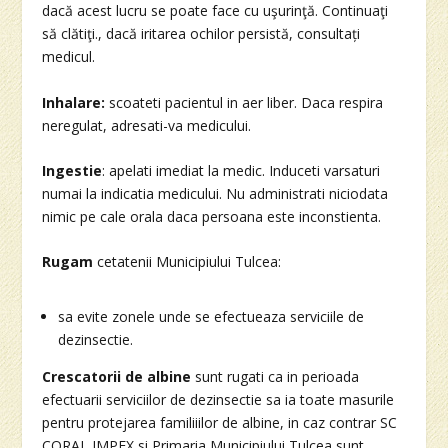
dacă acest lucru se poate face cu uşurinţă. Continuaţi
să clătiţi., dacă iritarea ochilor persistă, consultați
medicul.
Inhalare:
scoateti pacientul in aer liber. Daca respira
neregulat, adresati-va medicului.
Ingestie
: apelati imediat la medic. Induceti varsaturi
numai la indicatia medicului. Nu administrati niciodata
nimic pe cale orala daca persoana este inconstienta.
Rugam
cetatenii Municipiului Tulcea:
sa evite zonele unde se efectueaza serviciile de
dezinsectie.
Crescatorii de albine
sunt rugati ca in perioada
efectuarii serviciilor de dezinsectie sa ia toate masurile
pentru protejarea familiiilor de albine, in caz contrar SC
CORAL IMPEX si Primaria Municipiului Tulcea sunt