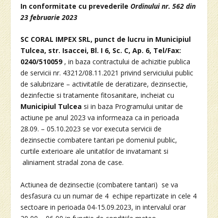
In conformitate cu prevederile
Ordinului nr. 562 din
23 februarie 2023
SC CORAL IMPEX SRL, punct de lucru in Municipiul
Tulcea, str. Isaccei, Bl. I 6, Sc. C, Ap. 6, Tel/Fax:
0240/510059
, in baza contractului de achizitie publica
de servicii nr. 43212/08.11.2021 privind serviciului public
de salubrizare – activitatile de deratizare, dezinsectie,
dezinfectie si tratamente fitosanitare, incheiat cu
Municipiul Tulcea
si in baza Programului unitar de
actiune pe anul 2023 va informeaza ca in perioada
28.09. – 05.10.2023 se vor executa servicii de
dezinsectie combatere tantari pe domeniul public,
curtile exterioare ale unitatilor de invatamant si
aliniament stradal zona de case.
Actiunea de dezinsectie (combatere tantari) se va
desfasura cu un numar de 4 echipe repartizate in cele 4
sectoare in perioada 04-15.09.2023, in intervalul orar