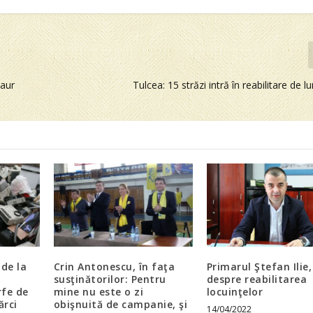
 aur
Tulcea: 15 străzi intră în reabilitare de l
nde la
Crin Antonescu, în faţa
Primarul Ştefan Ilie,
susţinătorilor: Pentru
despre reabilitarea
rfe de
mine nu este o zi
locuinţelor
ărci
obişnuită de campanie, şi
14/04/2022