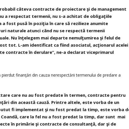
e probabil câteva contracte de proiectare şi de management
nu a respectat termenii, nu s-a achitat de obligaţiile
a fost pusă în poziţia în care să rezilieze anumite
cruri naturale atunci când nu se respectă termenii
tuale. Nu înţelegem mai departe nemulţumirea şi felul de
st tot. L-am identificat ca fiind asociatul, acţionarul acelei
te contracte în derulare”, ne-a declarat viceprimarul
a pierdut finanţări din cauza nerespectării termenului de predare a
ctare care nu au fost predate în termen, contracte pentru
nţări din această cauză. Printre altele, este vorba de un
putut fi implementat şi nu fost predat la timp, este vorba d
 Coandă, care la fel nu a fost predat la timp, dar sunt mai
ecte în primărie şi contracte de consultanţă, dar şi de