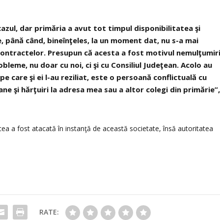
cazul, dar primăria a avut tot timpul disponibilitatea şi
, până când, bineînţeles, la un moment dat, nu s-a mai
a contractelor. Presupun că acesta a fost motivul nemulţumiri
obleme, nu doar cu noi, ci şi cu Consiliul Judeţean. Acolo au
pe care şi ei l-au reziliat, este o persoană conflictuală cu
ane şi hărţuiri la adresa mea sau a altor colegi din primărie”
lcea a fost atacată în instanţă de această societate, însă autoritatea
RATE: