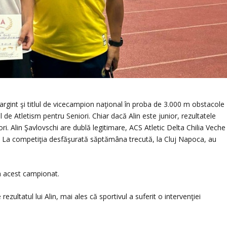
 argint şi titlul de vicecampion naţional în proba de 3.000 m obstacole
de Atletism pentru Seniori. Chiar dacă Alin este junior, rezultatele
iori. Alin Şavlovschi are dublă legitimare, ACS Atletic Delta Chilia Veche
. La competiţia desfăşurată săptămâna trecută, la Cluj Napoca, au
la acest campionat.
zultatul lui Alin, mai ales că sportivul a suferit o intervenţiei