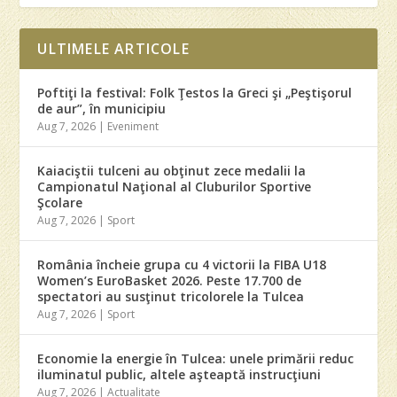
ULTIMELE ARTICOLE
Poftiţi la festival: Folk Ţestos la Greci şi „Peştişorul
de aur”, în municipiu
Aug 7, 2026
|
Eveniment
Kaiaciştii tulceni au obţinut zece medalii la
Campionatul Naţional al Cluburilor Sportive
Şcolare
Aug 7, 2026
|
Sport
România încheie grupa cu 4 victorii la FIBA U18
Women’s EuroBasket 2026. Peste 17.700 de
spectatori au susţinut tricolorele la Tulcea
Aug 7, 2026
|
Sport
Economie la energie în Tulcea: unele primării reduc
iluminatul public, altele aşteaptă instrucţiuni
Aug 7, 2026
|
Actualitate