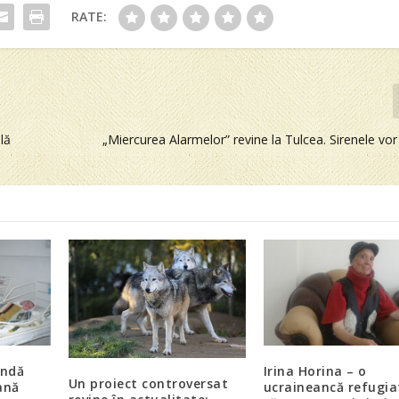
RATE:
lă
„Miercurea Alarmelor” revine la Tulcea. Sirenele vo
andă
Irina Horina – o
Un proiect controversat
ană
ucraineancă refugia