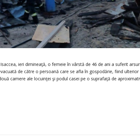
Isaccea, ieri dimineaţă, o femeie în vârstă de 46 de ani a suferit arsur
evacuată de către o persoană care se afla în gospodărie, fiind ulterior
rs două camere ale locuinţei şi podul casei pe o suprafaţă de aproximati