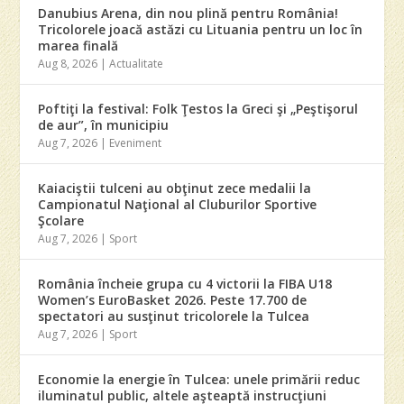
Danubius Arena, din nou plină pentru România!
Tricolorele joacă astăzi cu Lituania pentru un loc în
marea finală
Aug 8, 2026
|
Actualitate
Poftiţi la festival: Folk Ţestos la Greci şi „Peştişorul
de aur”, în municipiu
Aug 7, 2026
|
Eveniment
Kaiaciştii tulceni au obţinut zece medalii la
Campionatul Naţional al Cluburilor Sportive
Şcolare
Aug 7, 2026
|
Sport
România încheie grupa cu 4 victorii la FIBA U18
Women’s EuroBasket 2026. Peste 17.700 de
spectatori au susţinut tricolorele la Tulcea
Aug 7, 2026
|
Sport
Economie la energie în Tulcea: unele primării reduc
iluminatul public, altele aşteaptă instrucţiuni