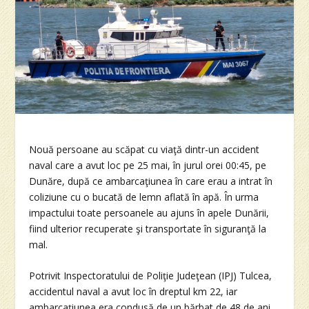
Nouă persoane au scăpat cu viaţă dintr-un accident
naval care a avut loc pe 25 mai, în jurul orei 00:45, pe
Dunăre, după ce ambarcaţiunea în care erau a intrat în
coliziune cu o bucată de lemn aflată în apă. În urma
impactului toate persoanele au ajuns în apele Dunării,
fiind ulterior recuperate şi transportate în siguranţă la
mal.
Potrivit Inspectoratului de Poliţie Judeţean (IPJ) Tulcea,
accidentul naval a avut loc în dreptul km 22, iar
ambarcaţiunea era condusă de un bărbat de 48 de ani.