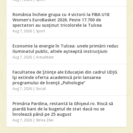
România încheie grupa cu 4 victorii la FIBA U18
Women’s EuroBasket 2026. Peste 17.700 de
spectatori au susţinut tricolorele la Tulcea
Aug 7, 2026
|
Sport
Economie la energie în Tulcea: unele primării reduc
iluminatul public, altele aşteaptă instrucţiuni
Aug 7, 2026
|
Actualitate
Facultatea de Ştiinţe ale Educaţiei din cadrul UDJG
îşi extinde oferta academică prin lansarea
programului de licenţă „Psihologie”
Aug 7, 2026
|
Social
Primăria Pardina, restantă la Ghişeul.ro. Riscă să
piardă bani de la bugetul de stat dacă nu se
înrolează până pe 25 august
Aug 7, 2026
|
Stirea Zilei