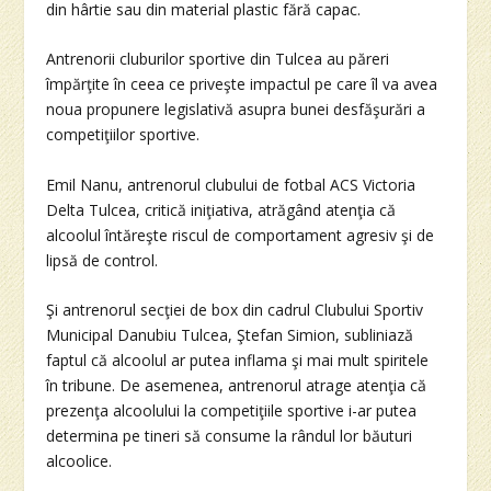
din hârtie sau din material plastic fără capac.
Antrenorii cluburilor sportive din Tulcea au păreri
împărţite în ceea ce priveşte impactul pe care îl va avea
noua propunere legislativă asupra bunei desfăşurări a
competiţiilor sportive.
Emil Nanu, antrenorul clubului de fotbal ACS Victoria
Delta Tulcea, critică iniţiativa, atrăgând atenţia că
alcoolul întăreşte riscul de comportament agresiv şi de
lipsă de control.
Şi antrenorul secţiei de box din cadrul Clubului Sportiv
Municipal Danubiu Tulcea, Ştefan Simion, subliniază
faptul că alcoolul ar putea inflama şi mai mult spiritele
în tribune. De asemenea, antrenorul atrage atenţia că
prezenţa alcoolului la competiţiile sportive i-ar putea
determina pe tineri să consume la rândul lor băuturi
alcoolice.