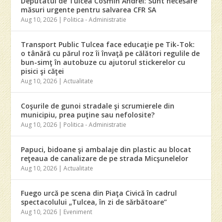
Deputatul de Tulcea Cosmin Andrei: Sunt necesare
măsuri urgente pentru salvarea CFR SA
Aug 10, 2026
|
Politica - Administratie
Transport Public Tulcea face educaţie pe Tik-Tok:
o tânără cu părul roz îi învaţă pe călători regulile de
bun-simţ în autobuze cu ajutorul stickerelor cu
pisici şi căţei
Aug 10, 2026
|
Actualitate
Coşurile de gunoi stradale şi scrumierele din
municipiu, prea puţine sau nefolosite?
Aug 10, 2026
|
Politica - Administratie
Papuci, bidoane şi ambalaje din plastic au blocat
reţeaua de canalizare de pe strada Micşunelelor
Aug 10, 2026
|
Actualitate
Fuego urcă pe scena din Piaţa Civică în cadrul
spectacolului „Tulcea, în zi de sărbătoare”
Aug 10, 2026
|
Eveniment