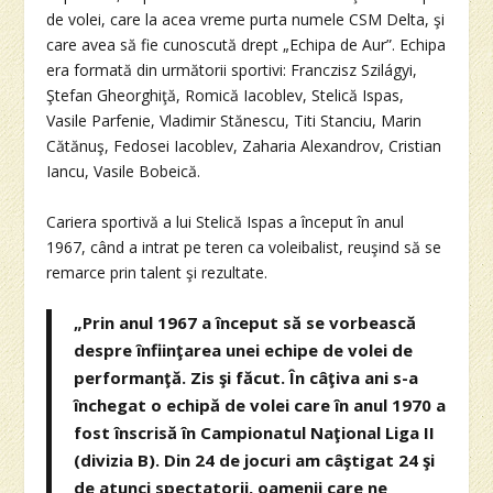
de volei, care la acea vreme purta numele CSM Delta, şi
care avea să fie cunoscută drept „Echipa de Aur”. Echipa
era formată din următorii sportivi: Franczisz Szilágyi,
Ştefan Gheorghiţă, Romică Iacoblev, Stelică Ispas,
Vasile Parfenie, Vladimir Stănescu, Titi Stanciu, Marin
Cătănuş, Fedosei Iacoblev, Zaharia Alexandrov, Cristian
Iancu, Vasile Bobeică.
Cariera sportivă a lui Stelică Ispas a început în anul
1967, când a intrat pe teren ca voleibalist, reuşind să se
remarce prin talent şi rezultate.
„Prin anul 1967 a început să se vorbească
despre înfiinţarea unei echipe de volei de
performanţă. Zis şi făcut. În câţiva ani s-a
închegat o echipă de volei care în anul 1970 a
fost înscrisă în Campionatul Naţional Liga II
(divizia B). Din 24 de jocuri am câştigat 24 şi
de atunci spectatorii, oamenii care ne