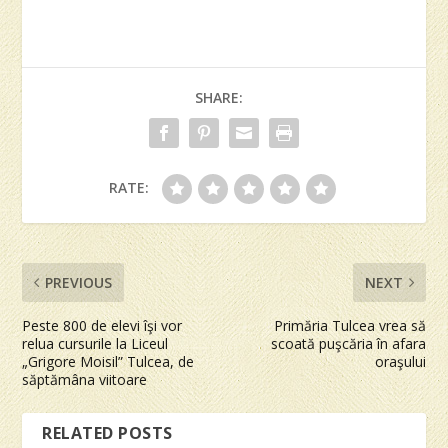
SHARE:
RATE:
PREVIOUS
NEXT
Peste 800 de elevi îşi vor
Primăria Tulcea vrea să
relua cursurile la Liceul
scoată puşcăria în afara
„Grigore Moisil” Tulcea, de
oraşului
săptămâna viitoare
RELATED POSTS