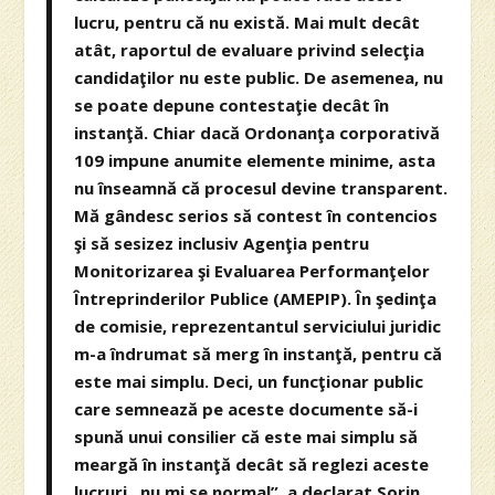
lucru, pentru că nu există. Mai mult decât
atât, raportul de evaluare privind selecţia
candidaţilor nu este public. De asemenea, nu
se poate depune contestaţie decât în
instanţă. Chiar dacă Ordonanţa corporativă
109 impune anumite elemente minime, asta
nu înseamnă că procesul devine transparent.
Mă gândesc serios să contest în contencios
şi să sesizez inclusiv Agenţia pentru
Monitorizarea şi Evaluarea Performanţelor
Întreprinderilor Publice (AMEPIP). În şedinţa
de comisie, reprezentantul serviciului juridic
m-a îndrumat să merg în instanţă, pentru că
este mai simplu. Deci, un funcţionar public
care semnează pe aceste documente să-i
spună unui consilier că este mai simplu să
meargă în instanţă decât să reglezi aceste
lucruri, nu mi se normal”, a declarat Sorin