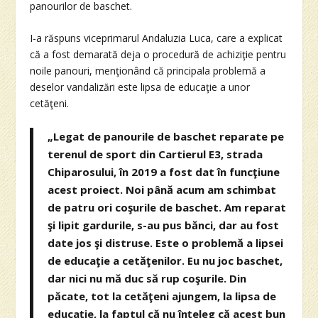
panourilor de baschet.
I-a răspuns viceprimarul Andaluzia Luca, care a explicat
că a fost demarată deja o procedură de achiziţie pentru
noile panouri, menţionând că principala problemă a
deselor vandalizări este lipsa de educaţie a unor
cetăţeni.
„Legat de panourile de baschet reparate pe
terenul de sport din Cartierul E3, strada
Chiparosului, în 2019 a fost dat în funcţiune
acest proiect. Noi până acum am schimbat
de patru ori coşurile de baschet. Am reparat
şi lipit gardurile, s-au pus bănci, dar au fost
date jos şi distruse. Este o problemă a lipsei
de educaţie a cetăţenilor. Eu nu joc baschet,
dar nici nu mă duc să rup coşurile. Din
păcate, tot la cetăţeni ajungem, la lipsa de
educaţie, la faptul că nu înţeleg că acest bun