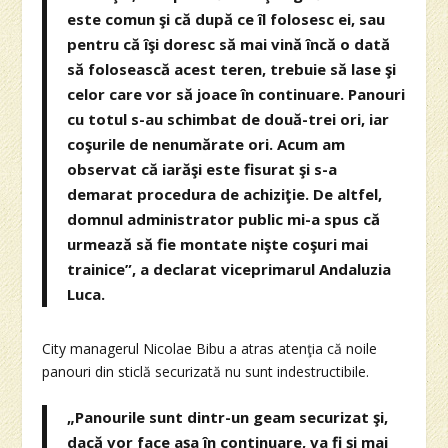
este comun şi că după ce îl folosesc ei, sau
pentru că îşi doresc să mai vină încă o dată
să folosească acest teren, trebuie să lase şi
celor care vor să joace în continuare. Panouri
cu totul s-au schimbat de două-trei ori, iar
coşurile de nenumărate ori. Acum am
observat că iarăşi este fisurat şi s-a
demarat procedura de achiziţie. De altfel,
domnul administrator public mi-a spus că
urmează să fie montate nişte coşuri mai
trainice”, a declarat viceprimarul Andaluzia
Luca.
City managerul Nicolae Bibu a atras atenţia că noile
panouri din sticlă securizată nu sunt indestructibile.
„Panourile sunt dintr-un geam securizat şi,
dacă vor face aşa în continuare, va fi şi mai