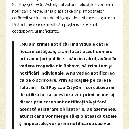
SelfPay şi CityOn. Astfel, utilizatorii aplicaţiilor vor primi
notificări directe, iar la plata taxelor şi impozitelor
cetăţenii vor lua act de obligaţia de a-şi face asigurarea,
fără a fi nevoie de notificări poştale, care sunt
costisitoare şi ineficiente.
„Nu am trimis notificări individuale către
fiecare cetăţean, ci am făcut acest demers
prin anunţuri publice. Luăm în calcul, având în
vedere tragedia din Rahova, să trimitem şi
notificări individuale. A nu vedea notificarea
ca pe o scrisoare. Prin aplicaţiile pe care le
folosim – SelfPay sau CityOn – cei câteva mii
de utilizatori ai acestora vor primi un mesaj
direct prin care sunt notificaţi să-şi facă
această asigurare obligatorie. De asemenea,
atunci când vor merge să-şi plătească taxele
şi impozitele, vor primi notificarea sau vor