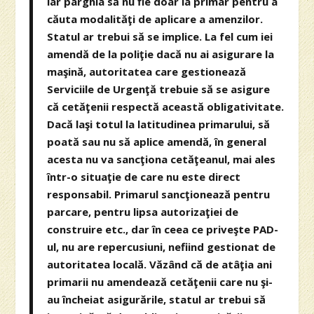
iar pârghia să nu fie doar la primar pentru a
căuta modalităţi de aplicare a amenzilor.
Statul ar trebui să se implice. La fel cum iei
amendă de la poliţie dacă nu ai asigurare la
maşină, autoritatea care gestionează
Serviciile de Urgenţă trebuie să se asigure
că cetăţenii respectă această obligativitate.
Dacă laşi totul la latitudinea primarului, să
poată sau nu să aplice amendă, în general
acesta nu va sancţiona cetăţeanul, mai ales
într-o situaţie de care nu este direct
responsabil. Primarul sancţionează pentru
parcare, pentru lipsa autorizaţiei de
construire etc., dar în ceea ce priveşte PAD-
ul, nu are repercusiuni, nefiind gestionat de
autoritatea locală. Văzând că de atâţia ani
primarii nu amendează cetăţenii care nu şi-
au încheiat asigurările, statul ar trebui să