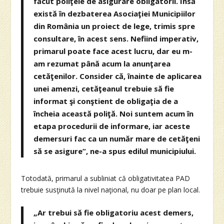
făcut poliţele de asigurare obligatorii. Însă
există în dezbaterea Asociaţiei Municipiilor
din România un proiect de lege, trimis spre
consultare, în acest sens. Nefiind imperativ,
primarul poate face acest lucru, dar eu m-
am rezumat până acum la anunţarea
cetăţenilor. Consider că, înainte de aplicarea
unei amenzi, cetăţeanul trebuie să fie
informat şi conştient de obligaţia de a
încheia această poliţă. Noi suntem acum în
etapa procedurii de informare, iar aceste
demersuri fac ca un număr mare de cetăţeni
să se asigure”, ne-a spus edilul municipiului.
Totodată, primarul a subliniat că obligativitatea PAD
trebuie susţinută la nivel naţional, nu doar pe plan local.
„Ar trebui să fie obligatoriu acest demers,