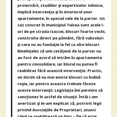
proiectării, studiilor şi expertizelor tehnice,
implică intervenţia şi în interiorul unor
apartamente, în special cele de la parter. Un
caz concret în municipiul Tulcea sunt acele I-
uri de pe strada Isaccei, blocuri foarte vechi,
construite direct pe pământ, fără subsoluri
şi care nu au fundaţie la fel ca alte blocuri.
Bineînţeles că unii cetăţenii de la parter nu
au fost de acord să intrăm în apartamente
pentru consolidare, iar blocul nu putea fi
reabilitat fără această intervenţie. Practic,
ne dorim să nu mai existe blocuri cu bulină
roşie, iar pentru aceasta trebuie făcute
aceste intervenţii. Legislaţia îmi permite să
sancţionez în astfel de situaţii. Întâi i-am
avertizat şi le-am explicat că, potrivit legii
privind Asociaţiile de Proprietari, atunci
când se reabilitează un bloc – fie că este