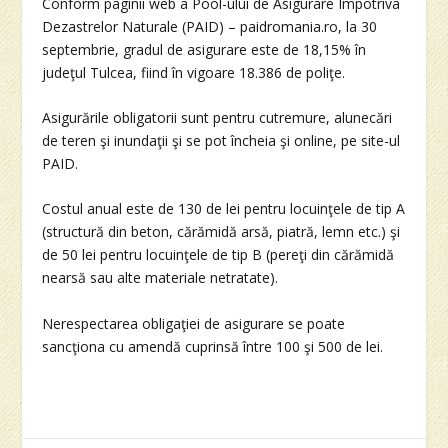
Conform paginii web a Pool-ului de Asigurare Împotriva
Dezastrelor Naturale (PAID) – paidromania.ro, la 30
septembrie, gradul de asigurare este de 18,15% în
judeţul Tulcea, fiind în vigoare 18.386 de poliţe.
Asigurările obligatorii sunt pentru cutremure, alunecări
de teren şi inundaţii şi se pot încheia şi online, pe site-ul
PAID.
Costul anual este de 130 de lei pentru locuinţele de tip A
(structură din beton, cărămidă arsă, piatră, lemn etc.) şi
de 50 lei pentru locuinţele de tip B (pereţi din cărămidă
nearsă sau alte materiale netratate).
Nerespectarea obligaţiei de asigurare se poate
sancţiona cu amendă cuprinsă între 100 şi 500 de lei.