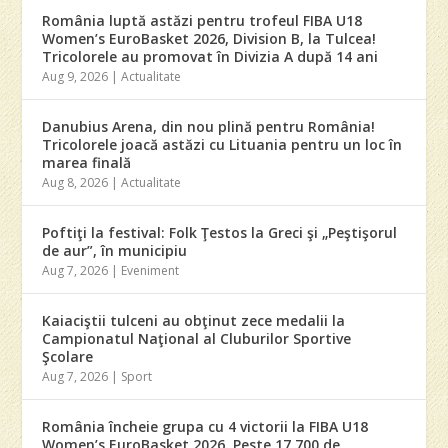
România luptă astăzi pentru trofeul FIBA U18
Women’s EuroBasket 2026, Division B, la Tulcea!
Tricolorele au promovat în Divizia A după 14 ani
Aug 9, 2026
|
Actualitate
Danubius Arena, din nou plină pentru România!
Tricolorele joacă astăzi cu Lituania pentru un loc în
marea finală
Aug 8, 2026
|
Actualitate
Poftiţi la festival: Folk Ţestos la Greci şi „Peştişorul
de aur”, în municipiu
Aug 7, 2026
|
Eveniment
Kaiaciştii tulceni au obţinut zece medalii la
Campionatul Naţional al Cluburilor Sportive
Şcolare
Aug 7, 2026
|
Sport
România încheie grupa cu 4 victorii la FIBA U18
Women’s EuroBasket 2026. Peste 17.700 de