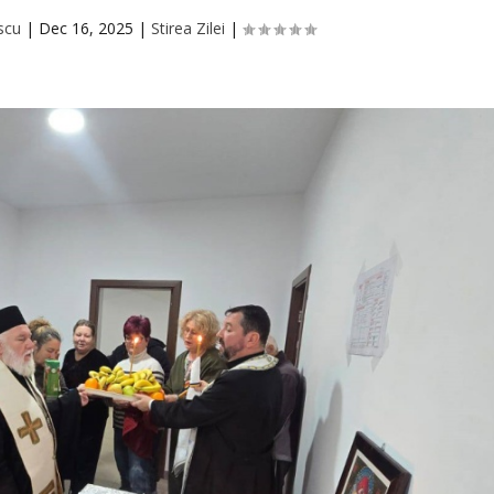
scu
|
Dec 16, 2025
|
Stirea Zilei
|