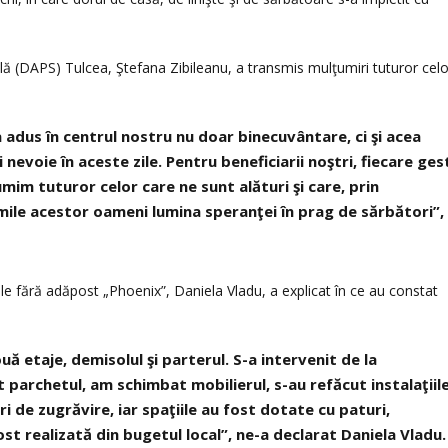
ială (DAPS) Tulcea, Ştefana Zibileanu, a transmis mulţumiri tuturor celo
 a adus în centrul nostru nu doar binecuvântare, ci şi acea
 nevoie în aceste zile. Pentru beneficiarii noştri, fiecare ges
m tuturor celor care ne sunt alături şi care, prin
imile acestor oameni lumina speranţei în prag de sărbători”,
le fără adăpost „Phoenix”, Daniela Vladu, a explicat în ce au constat
ă etaje, demisolul şi parterul. S-a intervenit de la
 parchetul, am schimbat mobilierul, s-au refăcut instalaţiil
ări de zugrăvire, iar spaţiile au fost dotate cu paturi,
st realizată din bugetul local”, ne-a declarat Daniela Vladu.