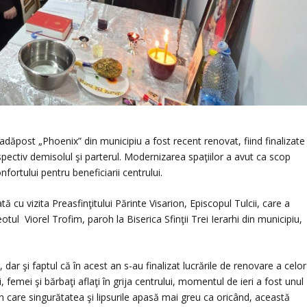
dăpost „Phoenix” din municipiu a fost recent renovat, fiind finalizate
 respectiv demisolul şi parterul. Modernizarea spaţiilor a avut ca scop
fortului pentru beneficiarii centrului.
ă cu vizita Preasfinţitului Părinte Visarion, Episcopul Tulcii, care a
reotul Viorel Trofim, paroh la Biserica Sfinţii Trei Ierarhi din municipiu,
ar şi faptul că în acest an s-au finalizat lucrările de renovare a celor
i, femei şi bărbaţi aflaţi în grija centrului, momentul de ieri a fost unul
 care singurătatea şi lipsurile apasă mai greu ca oricând, această