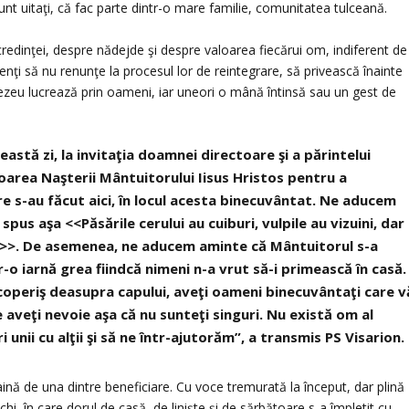
unt uitaţi, că fac parte dintr-o mare familie, comunitatea tulceană.
credinţei, despre nădejde şi despre valoarea fiecărui om, indiferent de
ezenţi să nu renunţe la procesul lor de reintegrare, să privească înainte
zeu lucrează prin oameni, iar uneori o mână întinsă sau un gest de
eastă zi, la invitaţia doamnei directoare şi a părintelui
oarea Naşterii Mântuitorului Iisus Hristos pentru a
re s-au făcut aici, în locul acesta binecuvântat. Ne aducem
spus aşa <<Păsările cerului au cuiburi, vulpile au vizuini, dar
pul>>. De asemenea, ne aducem aminte că Mântuitorul s-a
-o iarnă grea fiindcă nimeni n-a vrut să-i primească în casă.
acoperiş deasupra capului, aveţi oameni binecuvântaţi care v
e aveţi nevoie aşa că nu sunteţi singuri. Nu există om al
ri unii cu alţii şi să ne într-ajutorăm”, a transmis PS Visarion.
taină de una dintre beneficiare. Cu voce tremurată la început, dar plină
i, în care dorul de casă, de linişte şi de sărbătoare s-a împletit cu