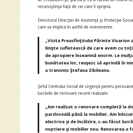
recunoştinţa faţă de cei care îi sprijină.
Directorul Direcţiei de Asistenţă şi Protecţie Soc
care se implică în astfel de evenimente.
„Vizita Preasfinţitului Părinte Visarion
linişte sufletească de care avem cu toţii
de apropiere înseamnă enorm. Le mulţumi
bunătatea lor, reuşesc să aprindă în in
a transmis Ştefana Zibileanu.
Şeful Centrului Social de Urgenţă pentru persoane
lucrările de renovare recent realizate.
„Am realizat o renovare completă la dou
pardoseală până la mobilier. Am înlocuit
electrice şi de încălzire, s-au făcut lucr
noptiere şi mobilier nou. Renovarea a fo