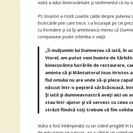
vizită a adus binecuvântare şi sentimentul că nu s
PS Visarion a rostit cuvinte calde despre puterea 
încercările prin care trece. I-a încurajat pe cei pr
cu încredere şi să îşi amintească mereu că Dumne
compasiune poate schimba o viaţă.
„Îi mulţumim lui Dumnezeu că iată, în ac
Viorel, am putut veni înainte de Sărbăt
binecuvânta lucrările de restaurare, ca
aminte că şi Mântuitorul Iisus Hristos a 
fiul omului nu are unde să-şi plece ca
născut într-o peşteră sărăcăcioasă, într
Şi iată şi dumneavoastră aveţi aici un 
stau într-ajutor şi vă servesc cu ceea c
străzii fiindcă toţi trebuie să fim solida
Vizita a fost întâmpinată cu un colind pregătit în 
de entuziasm pe parcurs, ea a cântat un colind vech