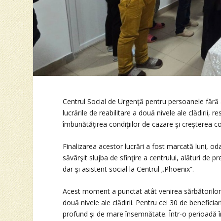
Centrul Social de Urgenţă pentru persoanele fără a
lucrările de reabilitare a două nivele ale clădirii,
îmbunătăţirea condiţiilor de cazare şi creşterea con
Finalizarea acestor lucrări a fost marcată luni, odat
săvârşit slujba de sfinţire a centrului, alături de p
dar şi asistent social la Centrul „Phoenix”.
Acest moment a punctat atât venirea sărbătorilor, d
două nivele ale clădirii. Pentru cei 30 de beneficiar
profund şi de mare însemnătate. Într-o perioadă în