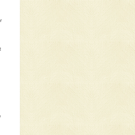
r
t
e