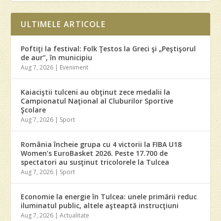
ULTIMELE ARTICOLE
Poftiţi la festival: Folk Ţestos la Greci şi „Peştişorul
de aur”, în municipiu
Aug 7, 2026
|
Eveniment
Kaiaciştii tulceni au obţinut zece medalii la
Campionatul Naţional al Cluburilor Sportive
Şcolare
Aug 7, 2026
|
Sport
România încheie grupa cu 4 victorii la FIBA U18
Women’s EuroBasket 2026. Peste 17.700 de
spectatori au susţinut tricolorele la Tulcea
Aug 7, 2026
|
Sport
Economie la energie în Tulcea: unele primării reduc
iluminatul public, altele aşteaptă instrucţiuni
Aug 7, 2026
|
Actualitate