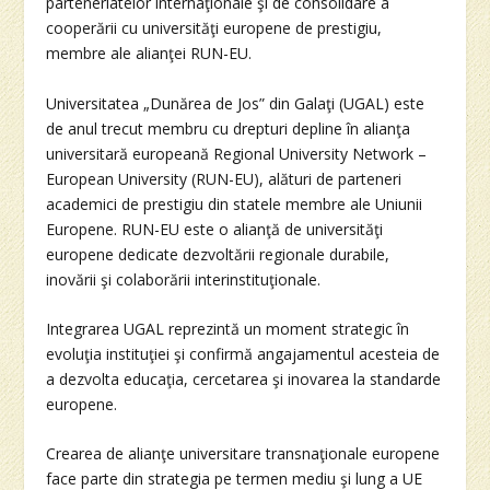
parteneriatelor internaţionale şi de consolidare a
cooperării cu universităţi europene de prestigiu,
membre ale alianţei RUN-EU.
Universitatea „Dunărea de Jos” din Galaţi (UGAL) este
de anul trecut membru cu drepturi depline în alianţa
universitară europeană Regional University Network –
European University (RUN-EU), alături de parteneri
academici de prestigiu din statele membre ale Uniunii
Europene. RUN-EU este o alianţă de universităţi
europene dedicate dezvoltării regionale durabile,
inovării şi colaborării interinstituţionale.
Integrarea UGAL reprezintă un moment strategic în
evoluţia instituţiei şi confirmă angajamentul acesteia de
a dezvolta educaţia, cercetarea şi inovarea la standarde
europene.
Crearea de alianţe universitare transnaţionale europene
face parte din strategia pe termen mediu şi lung a UE