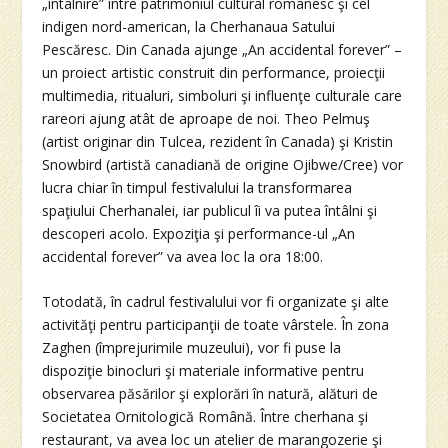
„întâlnire” între patrimoniul cultural românesc şi cel
indigen nord-american, la Cherhanaua Satului
Pescăresc. Din Canada ajunge „An accidental forever” –
un proiect artistic construit din performance, proiecţii
multimedia, ritualuri, simboluri şi influenţe culturale care
rareori ajung atât de aproape de noi. Theo Pelmuş
(artist originar din Tulcea, rezident în Canada) şi Kristin
Snowbird (artistă canadiană de origine Ojibwe/Cree) vor
lucra chiar în timpul festivalului la transformarea
spaţiului Cherhanalei, iar publicul îi va putea întâlni şi
descoperi acolo. Expoziţia şi performance-ul „An
accidental forever” va avea loc la ora 18:00.
Totodată, în cadrul festivalului vor fi organizate şi alte
activităţi pentru participanţii de toate vârstele. În zona
Zaghen (împrejurimile muzeului), vor fi puse la
dispoziţie binocluri şi materiale informative pentru
observarea păsărilor şi explorări în natură, alături de
Societatea Ornitologică Română. Între cherhana şi
restaurant, va avea loc un atelier de marangozerie şi