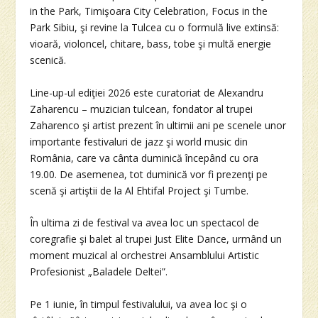
in the Park, Timişoara City Celebration, Focus in the
Park Sibiu, şi revine la Tulcea cu o formulă live extinsă:
vioară, violoncel, chitare, bass, tobe şi multă energie
scenică.
Line-up-ul ediţiei 2026 este curatoriat de Alexandru
Zaharencu – muzician tulcean, fondator al trupei
Zaharenco şi artist prezent în ultimii ani pe scenele unor
importante festivaluri de jazz şi world music din
România, care va cânta duminică începând cu ora
19.00. De asemenea, tot duminică vor fi prezenţi pe
scenă şi artiştii de la Al Ehtifal Project şi Tumbe.
În ultima zi de festival va avea loc un spectacol de
coregrafie şi balet al trupei Just Elite Dance, urmând un
moment muzical al orchestrei Ansamblului Artistic
Profesionist „Baladele Deltei”.
Pe 1 iunie, în timpul festivalului, va avea loc şi o