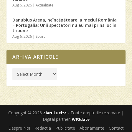
Aug 6, 2026
|
Actualitate
Danubius Arena, neîncăpătoare la meciul România
– Portugalia: Unii spectatori nu au mai prins loc în
tribune
Aug 6, 2026
|
Sport
ARHIVA ARTICOLE
Copyright © 2026
- Toate drepturile rezervate |
Ziarul Delta
Digital partner:
WP2date
Despre Noi
Redactia
Publicitate
Abonamente
Contact