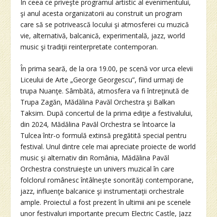
În ceea ce priveşte programul artistic al evenimentului,
şi anul acesta organizatorii au construit un program
care să se potrivească locului şi atmosferei cu muzică
vie, alternativă, balcanică, experimentală, jazz, world
music şi tradiţii reinterpretate contemporan.
În prima seară, de la ora 19.00, pe scenă vor urca elevii
Liceului de Arte „George Georgescu”, fiind urmaţi de
trupa Nuanţe. Sâmbătă, atmosfera va fi întreţinută de
Trupa Zagăn, Mădălina Pavăl Orchestra şi Balkan
Taksim. După concertul de la prima ediţie a festivalului,
din 2024, Mădălina Pavăl Orchestra se întoarce la
Tulcea într-o formulă extinsă pregătită special pentru
festival. Unul dintre cele mai apreciate proiecte de world
music şi alternativ din România, Mădălina Pavăl
Orchestra construieşte un univers muzical în care
folclorul românesc întâlneşte sonorităţi contemporane,
jazz, influenţe balcanice şi instrumentaţii orchestrale
ample. Proiectul a fost prezent în ultimii ani pe scenele
unor festivaluri importante precum Electric Castle, Jazz