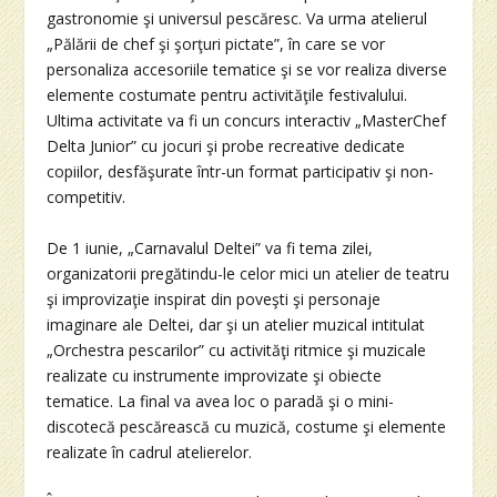
gastronomie şi universul pescăresc. Va urma atelierul
„Pălării de chef şi şorţuri pictate”, în care se vor
personaliza accesoriile tematice şi se vor realiza diverse
elemente costumate pentru activităţile festivalului.
Ultima activitate va fi un concurs interactiv „MasterChef
Delta Junior” cu jocuri şi probe recreative dedicate
copiilor, desfăşurate într-un format participativ şi non-
competitiv.
De 1 iunie, „Carnavalul Deltei” va fi tema zilei,
organizatorii pregătindu-le celor mici un atelier de teatru
şi improvizaţie inspirat din poveşti şi personaje
imaginare ale Deltei, dar şi un atelier muzical intitulat
„Orchestra pescarilor” cu activităţi ritmice şi muzicale
realizate cu instrumente improvizate şi obiecte
tematice. La final va avea loc o paradă şi o mini-
discotecă pescărească cu muzică, costume şi elemente
realizate în cadrul atelierelor.