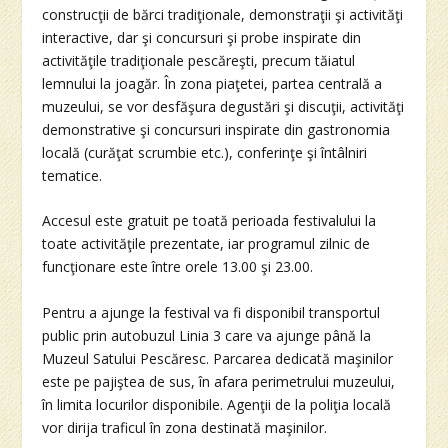
construcţii de bărci tradiţionale, demonstraţii şi activităţi
interactive, dar şi concursuri şi probe inspirate din
activităţile tradiţionale pescăreşti, precum tăiatul
lemnului la joagăr. În zona piaţetei, partea centrală a
muzeului, se vor desfăşura degustări şi discuţii, activităţi
demonstrative şi concursuri inspirate din gastronomia
locală (curăţat scrumbie etc.), conferinţe şi întâlniri
tematice.
Accesul este gratuit pe toată perioada festivalului la
toate activităţile prezentate, iar programul zilnic de
funcţionare este între orele 13.00 şi 23.00.
Pentru a ajunge la festival va fi disponibil transportul
public prin autobuzul Linia 3 care va ajunge până la
Muzeul Satului Pescăresc. Parcarea dedicată maşinilor
este pe pajiştea de sus, în afara perimetrului muzeului,
în limita locurilor disponibile. Agenţii de la poliţia locală
vor dirija traficul în zona destinată maşinilor.