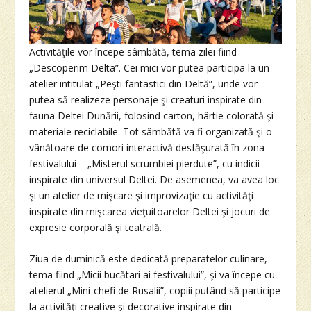
Activităţile vor începe sâmbătă, tema zilei fiind
„Descoperim Delta”. Cei mici vor putea participa la un
atelier intitulat „Peşti fantastici din Deltă”, unde vor
putea să realizeze personaje şi creaturi inspirate din
fauna Deltei Dunării, folosind carton, hârtie colorată şi
materiale reciclabile. Tot sâmbătă va fi organizată şi o
vânătoare de comori interactivă desfăşurată în zona
festivalului – „Misterul scrumbiei pierdute”, cu indicii
inspirate din universul Deltei. De asemenea, va avea loc
şi un atelier de mişcare şi improvizaţie cu activităţi
inspirate din mişcarea vieţuitoarelor Deltei şi jocuri de
expresie corporală şi teatrală.
Ziua de duminică este dedicată preparatelor culinare,
tema fiind „Micii bucătari ai festivalului”, şi va începe cu
atelierul „Mini-chefi de Rusalii”, copiii putând să participe
la activităţi creative şi decorative inspirate din