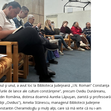
unul şi unul, a avut loc la Biblioteca Judeţeană „I.N. Roman” Constanţa
furile de lance ale culturii constănţene”, precum Ovidiu Dunăreanu,
lor din România, distinsa doamnă Aurelia Lăpuşan, ziaristă şi profesoară
tăţii „Ovidius”), Amelia Stănescu, managerul Bibliotecii Judeţene
stantin Cheramidoglu şi mulţi alţii, care să mă ierte că nu i-am