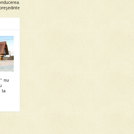
onducerea.
 preşedinte
l” nu
u
 la