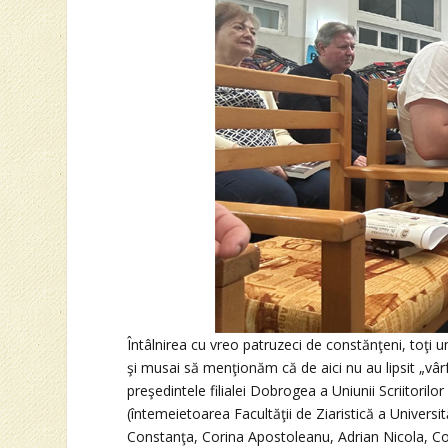
Întâlnirea cu vreo patruzeci de constănţeni, toţi 
şi musai să menţionăm că de aici nu au lipsit „vâr
preşedintele filialei Dobrogea a Uniunii Scriitori
(întemeietoarea Facultăţii de Ziaristică a Universi
Constanţa, Corina Apostoleanu, Adrian Nicola, Con