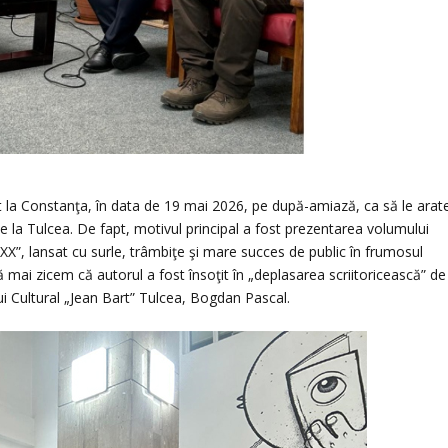
at la Constanţa, în data de 19 mai 2026, pe după-amiază, ca să le arat
e la Tulcea. De fapt, motivul principal a fost prezentarea volumului
 XX”, lansat cu surle, trâmbiţe şi mare succes de public în frumosul
mai zicem că autorul a fost însoţit în „deplasarea scriitoricească” de
ului Cultural „Jean Bart” Tulcea, Bogdan Pascal.