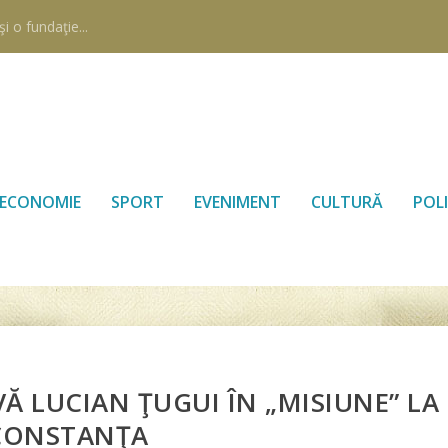
i o fundaţie...
ECONOMIE
SPORT
EVENIMENT
CULTURĂ
POLI
VĂ LUCIAN ŢUGUI ÎN „MISIUNE” LA
CONSTANŢA