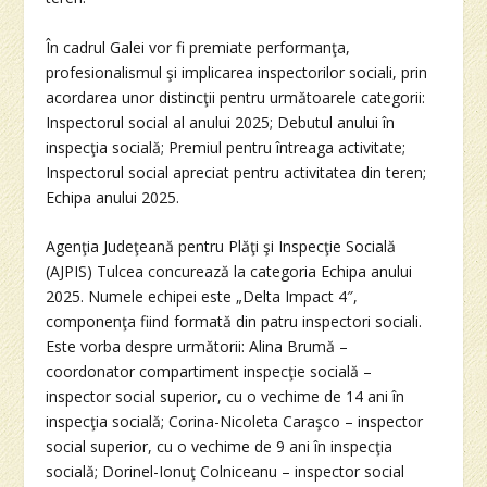
În cadrul Galei vor fi premiate performanţa,
profesionalismul şi implicarea inspectorilor sociali, prin
acordarea unor distincţii pentru următoarele categorii:
Inspectorul social al anului 2025; Debutul anului în
inspecţia socială; Premiul pentru întreaga activitate;
Inspectorul social apreciat pentru activitatea din teren;
Echipa anului 2025.
Agenţia Judeţeană pentru Plăţi şi Inspecţie Socială
(AJPIS) Tulcea concurează la categoria Echipa anului
2025. Numele echipei este „Delta Impact 4″,
componenţa fiind formată din patru inspectori sociali.
Este vorba despre următorii: Alina Brumă –
coordonator compartiment inspecţie socială –
inspector social superior, cu o vechime de 14 ani în
inspecţia socială; Corina-Nicoleta Caraşco – inspector
social superior, cu o vechime de 9 ani în inspecţia
socială; Dorinel-Ionuţ Colniceanu – inspector social