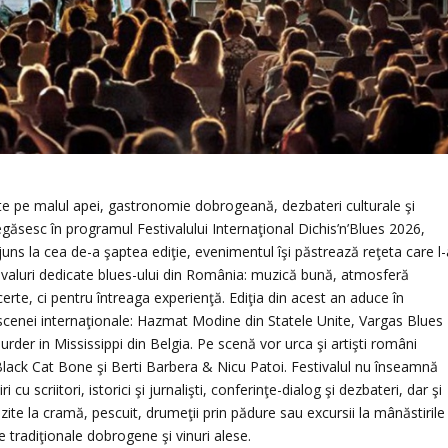
e pe malul apei, gastronomie dobrogeană, dezbateri culturale şi
egăsesc în programul Festivalului Internaţional Dichis’n’Blues 2026,
juns la cea de-a şaptea ediţie, evenimentul îşi păstrează reţeta care l-
tivaluri dedicate blues-ului din România: muzică bună, atmosferă
erte, ci pentru întreaga experienţă. Ediţia din acest an aduce în
cenei internaţionale: Hazmat Modine din Statele Unite, Vargas Blues
rder in Mississippi din Belgia. Pe scenă vor urca şi artişti români
e Black Cat Bone şi Berti Barbera & Nicu Patoi. Festivalul nu înseamnă
cu scriitori, istorici şi jurnalişti, conferinţe-dialog şi dezbateri, dar şi
 vizite la cramă, pescuit, drumeţii prin pădure sau excursii la mânăstirile
 tradiţionale dobrogene şi vinuri alese.