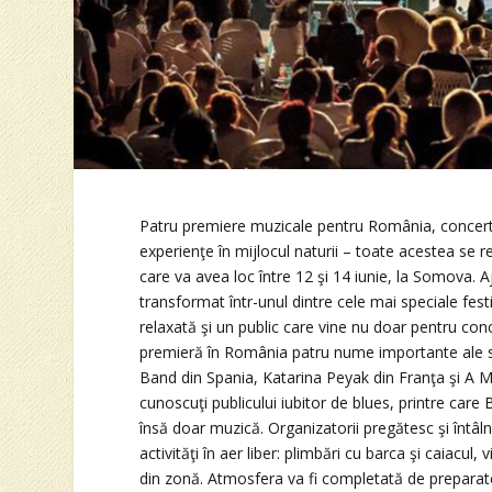
Patru premiere muzicale pentru România, concert
experienţe în mijlocul naturii – toate acestea se r
care va avea loc între 12 şi 14 iunie, la Somova. A
transformat într-unul dintre cele mai speciale fes
relaxată şi un public care vine nu doar pentru conc
premieră în România patru nume importante ale s
Band din Spania, Katarina Peyak din Franţa şi A Mu
cunoscuţi publicului iubitor de blues, printre car
însă doar muzică. Organizatorii pregătesc şi întâlniri 
activităţi în aer liber: plimbări cu barca şi caiacul,
din zonă. Atmosfera va fi completată de preparate