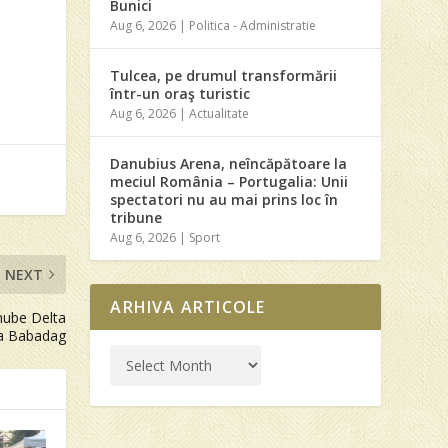
Bunici
Aug 6, 2026
|
Politica - Administratie
Tulcea, pe drumul transformării
într-un oraş turistic
Aug 6, 2026
|
Actualitate
Danubius Arena, neîncăpătoare la
meciul România – Portugalia: Unii
spectatori nu au mai prins loc în
tribune
Aug 6, 2026
|
Sport
NEXT
ARHIVA ARTICOLE
anube Delta
la Babadag