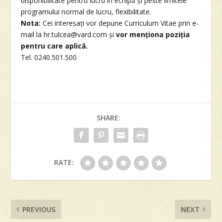
disponibilitate pentru lucru în echipă și peste limitele
programului normal de lucru, flexibilitate.
Nota:
Cei interesați vor depune Curriculum Vitae prin e-
mail la hr.tulcea@vard.com și
vor menționa poziția
pentru care aplică.
Tel. 0240.501.500
SHARE:
RATE:
PREVIOUS
NEXT