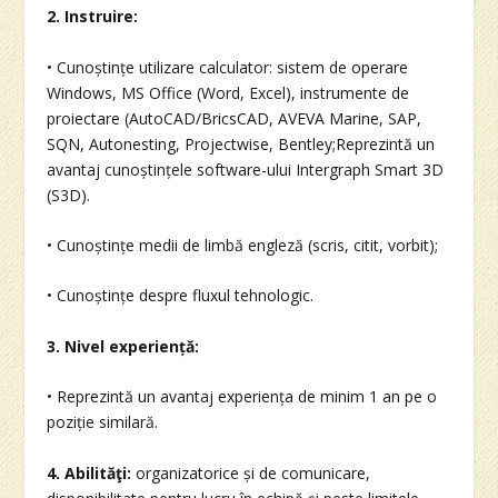
2. Instruire:
• Cunoștințe utilizare calculator: sistem de operare
Windows, MS Office (Word, Excel), instrumente de
proiectare (AutoCAD/BricsCAD, AVEVA Marine, SAP,
SQN, Autonesting, Projectwise, Bentley;Reprezintă un
avantaj cunoștințele software-ului Intergraph Smart 3D
(S3D).
• Cunoștințe medii de limbă engleză (scris, citit, vorbit);
• Cunoștințe despre fluxul tehnologic.
3. Nivel experiență:
• Reprezintă un avantaj experiența de minim 1 an pe o
poziție similară.
4. Abilităţi:
organizatorice și de comunicare,