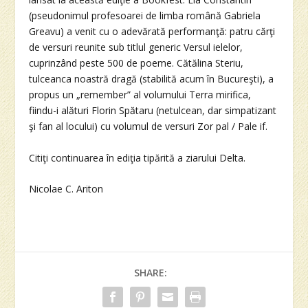
(pseudonimul profesoarei de limba română Gabriela
Greavu) a venit cu o adevărată performanţă: patru cărţi
de versuri reunite sub titlul generic Versul ielelor,
cuprinzând peste 500 de poeme. Cătălina Steriu,
tulceanca noastră dragă (stabilită acum în Bucureşti), a
propus un „remember” al volumului Terra mirifica,
fiindu-i alături Florin Spătaru (netulcean, dar simpatizant
şi fan al locului) cu volumul de versuri Zor pal / Pale if.
Citiţi continuarea în ediţia tipărită a ziarului Delta.
Nicolae C. Ariton
SHARE: