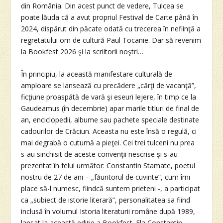
din România. Din acest punct de vedere, Tulcea se
poate lăuda că a avut propriul Festival de Carte până în
2024, dispărut din păcate odată cu trecerea în nefiinţă a
regretatului om de cultură Paul Tocanie. Dar să revenim
la Bookfest 2026 şi la scriitorii noştri…
În principiu, la această manifestare culturală de
amploare se lansează cu precădere „cărţi de vacanţă”,
ficţiune proaspătă de vară şi eseuri lejere, în timp ce la
Gaudeamus (în decembrie) apar marile titluri de final de
an, enciclopedii, albume sau pachete speciale destinate
cadourilor de Crăciun. Aceasta nu este însă o regulă, ci
mai degrabă o cutumă a pieţei. Cei trei tulceni nu prea
s-au sinchisit de aceste convenţii nescrise şi s-au
prezentat în felul următor: Constantin Stamate, poetul
nostru de 27 de ani – „făuritorul de cuvinte”, cum îmi
place să-l numesc, fiindcă suntem prieteni -, a participat
ca „subiect de istorie literară”, personalitatea sa fiind
inclusă în volumul Istoria literaturii române după 1989,
lansat la această ediţie a Bookfest. Ela Constantin