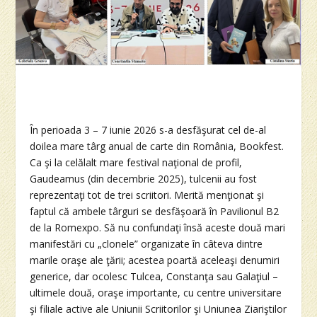
În perioada 3 – 7 iunie 2026 s-a desfăşurat cel de-al
doilea mare târg anual de carte din România, Bookfest.
Ca şi la celălalt mare festival naţional de profil,
Gaudeamus (din decembrie 2025), tulcenii au fost
reprezentaţi tot de trei scriitori. Merită menţionat şi
faptul că ambele târguri se desfăşoară în Pavilionul B2
de la Romexpo. Să nu confundaţi însă aceste două mari
manifestări cu „clonele” organizate în câteva dintre
marile oraşe ale ţării; acestea poartă aceleaşi denumiri
generice, dar ocolesc Tulcea, Constanţa sau Galaţiul –
ultimele două, oraşe importante, cu centre universitare
şi filiale active ale Uniunii Scriitorilor şi Uniunea Ziariştilor