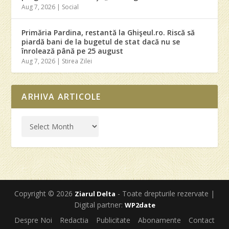
Aug 7, 2026
|
Social
Primăria Pardina, restantă la Ghişeul.ro. Riscă să
piardă bani de la bugetul de stat dacă nu se
înrolează până pe 25 august
Aug 7, 2026
|
Stirea Zilei
ARHIVA ARTICOLE
Copyright © 2026
- Toate drepturile rezervate |
Ziarul Delta
Digital partner:
WP2date
Despre Noi
Redactia
Publicitate
Abonamente
Contact