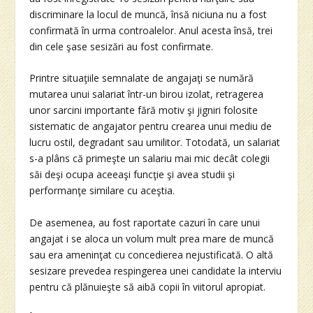
discriminare la locul de muncă, însă niciuna nu a fost
confirmată în urma controalelor. Anul acesta însă, trei
din cele şase sesizări au fost confirmate.
Printre situaţiile semnalate de angajaţi se numără
mutarea unui salariat într-un birou izolat, retragerea
unor sarcini importante fără motiv şi jigniri folosite
sistematic de angajator pentru crearea unui mediu de
lucru ostil, degradant sau umilitor. Totodată, un salariat
s-a plâns că primeşte un salariu mai mic decât colegii
săi deşi ocupa aceeaşi funcţie şi avea studii şi
performanţe similare cu aceştia.
De asemenea, au fost raportate cazuri în care unui
angajat i se aloca un volum mult prea mare de muncă
sau era ameninţat cu concedierea nejustificată. O altă
sesizare prevedea respingerea unei candidate la interviu
pentru că plănuieşte să aibă copii în viitorul apropiat.