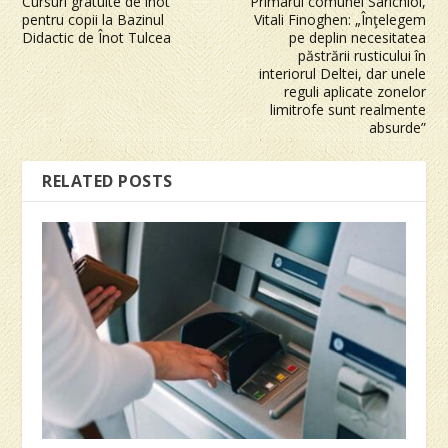
Cursuri gratuite de înot
Primarul comunei Sarichioi,
pentru copii la Bazinul
Vitali Finoghen: „Înţelegem
Didactic de Înot Tulcea
pe deplin necesitatea
păstrării rusticului în
interiorul Deltei, dar unele
reguli aplicate zonelor
limitrofe sunt realmente
absurde”
RELATED POSTS