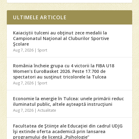
ULTIMELE ARTICOLE
Kaiaciştii tulceni au obţinut zece medalii la
Campionatul Naţional al Cluburilor Sportive
Şcolare
Aug 7, 2026
|
Sport
România încheie grupa cu 4 victorii la FIBA U18
Women’s EuroBasket 2026. Peste 17.700 de
spectatori au susţinut tricolorele la Tulcea
Aug 7, 2026
|
Sport
Economie la energie în Tulcea: unele primării reduc
iluminatul public, altele aşteaptă instrucţiuni
Aug 7, 2026
|
Actualitate
Facultatea de Ştiinţe ale Educaţiei din cadrul UDJG
îşi extinde oferta academică prin lansarea
programului de licenţă „Psihologie”