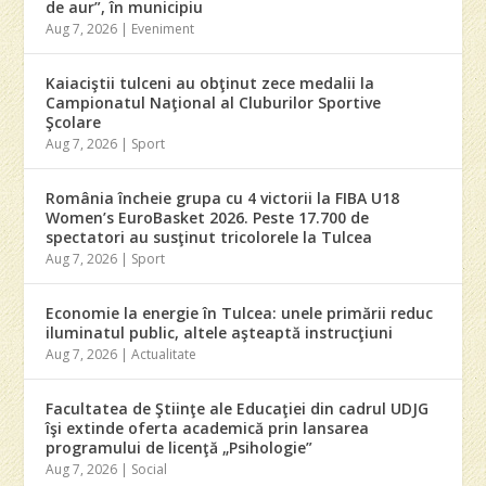
de aur”, în municipiu
Aug 7, 2026
|
Eveniment
Kaiaciştii tulceni au obţinut zece medalii la
Campionatul Naţional al Cluburilor Sportive
Şcolare
Aug 7, 2026
|
Sport
România încheie grupa cu 4 victorii la FIBA U18
Women’s EuroBasket 2026. Peste 17.700 de
spectatori au susţinut tricolorele la Tulcea
Aug 7, 2026
|
Sport
Economie la energie în Tulcea: unele primării reduc
iluminatul public, altele aşteaptă instrucţiuni
Aug 7, 2026
|
Actualitate
Facultatea de Ştiinţe ale Educaţiei din cadrul UDJG
îşi extinde oferta academică prin lansarea
programului de licenţă „Psihologie”
Aug 7, 2026
|
Social