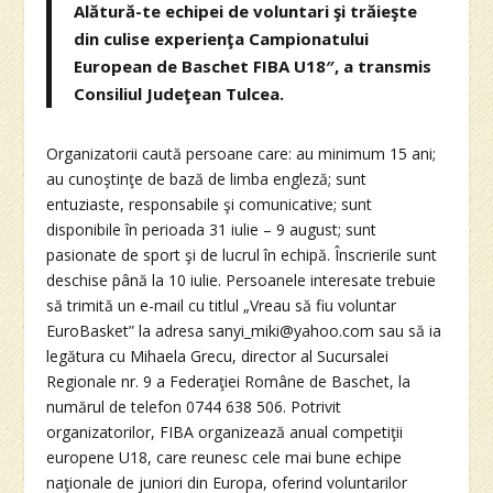
Alătură-te echipei de voluntari şi trăieşte
din culise experienţa Campionatului
European de Baschet FIBA U18″, a transmis
Consiliul Judeţean Tulcea.
Organizatorii caută persoane care: au minimum 15 ani;
au cunoştinţe de bază de limba engleză; sunt
entuziaste, responsabile şi comunicative; sunt
disponibile în perioada 31 iulie – 9 august; sunt
pasionate de sport şi de lucrul în echipă. Înscrierile sunt
deschise până la 10 iulie. Persoanele interesate trebuie
să trimită un e-mail cu titlul „Vreau să fiu voluntar
EuroBasket” la adresa sanyi_miki@yahoo.com sau să ia
legătura cu Mihaela Grecu, director al Sucursalei
Regionale nr. 9 a Federaţiei Române de Baschet, la
numărul de telefon 0744 638 506. Potrivit
organizatorilor, FIBA organizează anual competiţii
europene U18, care reunesc cele mai bune echipe
naţionale de juniori din Europa, oferind voluntarilor