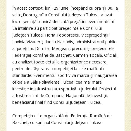
În acest context, luni, 29 iunie, începând cu ora 11.00, la
sala „Dobrogea” a Consiliului Judeţean Tulcea, a avut
loc o şedinţă tehnică dedicată pregătirii evenimentului.
La întâlnire au participat preşedintele Consiliului
Judeţean Tulcea, Horia Teodorescu, vicepreşedinţii
Lavinia Vizauer şi Iancu Naciadis, administratorul public
al judeţului, Dumitru Mergeani, precum şi preşedintele
Federaţiei Române de Baschet, Carmen Tocală. Oficialii
au analizat toate detaliile organizatorice necesare
pentru desfăşurarea competiţiei la cele mai înalte
standarde. Evenimentul sportiv va marca şi inaugurarea
oficială a Sălii Polivalente Tulcea, cea mai mare
investiţie în infrastructura sportivă a judeţului. Proiectul
a fost realizat de Compania Naţională de Investiţii,
beneficiarul final fiind Consiliul Judeţean Tulcea.
Competiţia este organizată de Federaţia Română de
Baschet, cu sprijinul Consiliului Judeţean Tulcea.