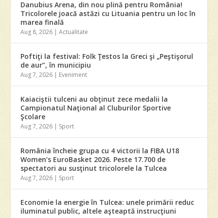
Danubius Arena, din nou plină pentru România!
Tricolorele joacă astăzi cu Lituania pentru un loc în
marea finală
Aug 8, 2026
|
Actualitate
Poftiţi la festival: Folk Ţestos la Greci şi „Peştişorul
de aur”, în municipiu
Aug 7, 2026
|
Eveniment
Kaiaciştii tulceni au obţinut zece medalii la
Campionatul Naţional al Cluburilor Sportive
Şcolare
Aug 7, 2026
|
Sport
România încheie grupa cu 4 victorii la FIBA U18
Women’s EuroBasket 2026. Peste 17.700 de
spectatori au susţinut tricolorele la Tulcea
Aug 7, 2026
|
Sport
Economie la energie în Tulcea: unele primării reduc
iluminatul public, altele aşteaptă instrucţiuni