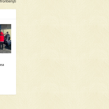
frontierişti
nea