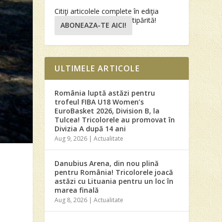
Citiţi articolele complete în ediţia
tipărită!
ABONEAZA-TE AICI!
ULTIMELE ARTICOLE
România luptă astăzi pentru
trofeul FIBA U18 Women’s
EuroBasket 2026, Division B, la
Tulcea! Tricolorele au promovat în
Divizia A după 14 ani
Aug 9, 2026
|
Actualitate
Danubius Arena, din nou plină
pentru România! Tricolorele joacă
astăzi cu Lituania pentru un loc în
marea finală
Aug 8, 2026
|
Actualitate