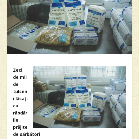
Zeci
de mii
de
tulcen
i lăsaţi
cu
răbdăr
ile
prăjite
de sărbători