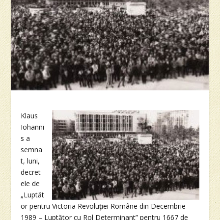
Klaus
Iohanni
s a
semna
t, luni,
decret
ele de
„Luptăt
or pentru Victoria Revoluţiei Române din Decembrie
1989 – Luptător cu Rol Determinant” pentru 1667 de