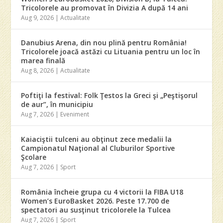
Tricolorele au promovat în Divizia A după 14 ani
Aug 9, 2026
|
Actualitate
Danubius Arena, din nou plină pentru România!
Tricolorele joacă astăzi cu Lituania pentru un loc în
marea finală
Aug 8, 2026
|
Actualitate
Poftiţi la festival: Folk Ţestos la Greci şi „Peştişorul
de aur”, în municipiu
Aug 7, 2026
|
Eveniment
Kaiaciştii tulceni au obţinut zece medalii la
Campionatul Naţional al Cluburilor Sportive
Şcolare
Aug 7, 2026
|
Sport
România încheie grupa cu 4 victorii la FIBA U18
Women’s EuroBasket 2026. Peste 17.700 de
spectatori au susţinut tricolorele la Tulcea
Aug 7, 2026
|
Sport